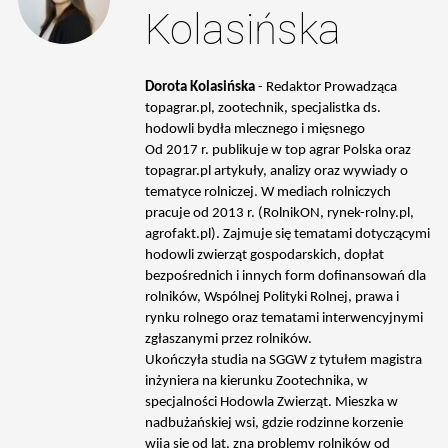
Kolasińska
Dorota Kolasińska
- Redaktor Prowadząca
topagrar.pl, zootechnik, specjalistka ds.
hodowli bydła mlecznego i mięsnego
Od 2017 r. publikuje w top agrar Polska oraz
topagrar.pl artykuły, analizy oraz wywiady o
tematyce rolniczej. W mediach rolniczych
pracuje od 2013 r. (RolnikON, rynek-rolny.pl,
agrofakt.pl). Zajmuje się tematami dotyczącymi
hodowli zwierząt gospodarskich, dopłat
bezpośrednich i innych form dofinansowań dla
rolników, Wspólnej Polityki Rolnej, prawa i
rynku rolnego oraz tematami interwencyjnymi
zgłaszanymi przez rolników.
Ukończyła studia na SGGW z tytułem magistra
inżyniera na kierunku Zootechnika, w
specjalności Hodowla Zwierząt. Mieszka w
nadbużańskiej wsi, gdzie rodzinne korzenie
wiją się od lat, zna problemy rolników od