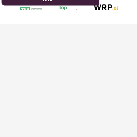
AgroHorti Media Sp. z o.o. ul. Metalowa 5, 60-118 Poznań. Akta rejestrowe
przechowywane w Sądzie Rejonowym Poznań - Nowe Miasto i Wilda w Poznaniu,
VIII Wydziale Gospodarczym, KRS 0001116269, NIP 7792573719, REGON