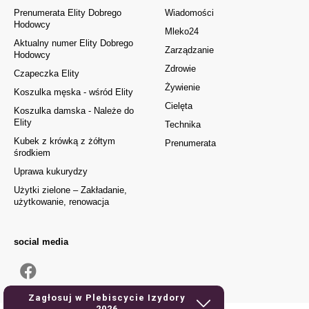
Prenumerata Elity Dobrego
Wiadomości
Hodowcy
Mleko24
Aktualny numer Elity Dobrego
Zarządzanie
Hodowcy
Zdrowie
Czapeczka Elity
Żywienie
Koszulka męska - wśród Elity
Cielęta
Koszulka damska - Należe do
Elity
Technika
Kubek z krówką z żółtym
Prenumerata
środkiem
Uprawa kukurydzy
Użytki zielone – Zakładanie,
użytkowanie, renowacja
social media
Zagłosuj w Plebiscycie Izydory
2026