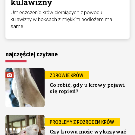
kulawizny
Umieszczenie krów cierpiących z powodu
kulawizny w boksach z miękkim podłożem ma
same ...
najczęściej czytane
ZDROWIE KRÓW
Co robić, gdy u krowy pojawi
się ropień?
PROBLEMY Z ROZRODEM KRÓW
Czy krowa może wykazywać