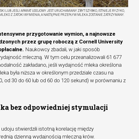
ISKI LUB JEŚLI APARAT UDOJOWY JEST URUCHAMIANY ZBYT SZYBKO, ISTNIEJE RYZYKO,
 MLEKO Z ZATOKI WYMIENIA, A NASTĘPNIE PRZEPŁYW MLEKA ZOSTANIE ZATRZYMANY.
 intensywne przygotowanie wymion, a najnowsze
dzonych przez grupę roboczą z Cornell University
opłacalne.
Naukowcy zbadali, w jaki sposób
dajność mleczną. W tym celu przeanalizowali 61 677
odalność zakładano, jeśli wydajność mleka określona
leka była niższa w określonym przedziale czasu na
0, od 30 do 60 lub od 60 do 120 sekund) w porównaniu z
eka bez odpowiedniej stymulacji
 udoju stwierdzili istotną korelację między
średnią dzienną wydajnością mleczną krów.