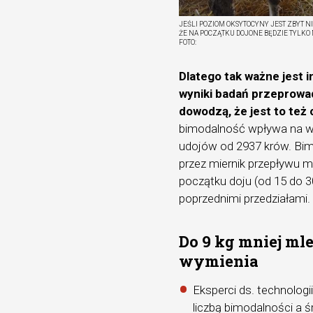
JEŚLI POZIOM OKSYTOCYNY JEST ZBYT N
ŻE NA POCZĄTKU DOJONE BĘDZIE TYLKO
FOTO:
Dlatego tak ważne jest
wyniki badań przeprowa
dowodzą, że jest to też 
bimodalność wpływa na wy
udojów od 2937 krów. Bim
przez miernik przepływu m
początku doju (od 15 do 3
poprzednimi przedziałami.
Do 9 kg mniej ml
wymienia
Eksperci ds. technologii
liczbą bimodalności a 