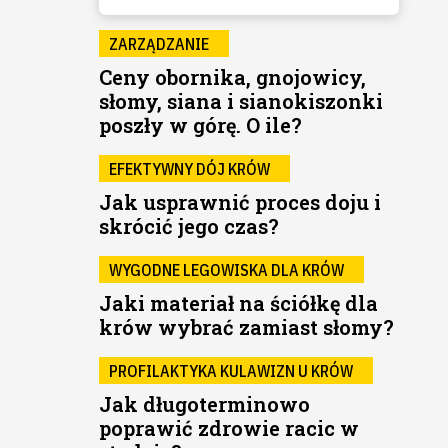
ZARZĄDZANIE
Ceny obornika, gnojowicy,
słomy, siana i sianokiszonki
poszły w górę. O ile?
EFEKTYWNY DÓJ KRÓW
Jak usprawnić proces doju i
skrócić jego czas?
WYGODNE LEGOWISKA DLA KRÓW
Jaki materiał na ściółkę dla
krów wybrać zamiast słomy?
PROFILAKTYKA KULAWIZN U KRÓW
Jak długoterminowo
poprawić zdrowie racic w