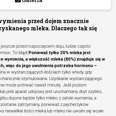
wymienia przed dojem znacznie
uzyskanego mleka. Dlaczego tak się
jeszcze przed rozpoczęciem doju, ludzie często
ymion. To błąd!
Ponieważ tylko 20% mleka jest
 wymienia, a większość mleka (80%) znajduje się w
, więc do jego uwolnienia potrzeba hormonu –
ona w wystarczających ilościach tylko wtedy, gdy
echanicznie stymulowana. Uzyskanie wystarczającego
rwi może potrwać nawet minutę. Jeśli poziom
 lub jeśli aparat udojowy jest uruchamiany zbyt szybko,
zątku dojone będzie tylko mleko z zatoki wymienia, a
 zostanie zatrzymany, ponieważ z pęcherzyków
o niewielkie ilości mleka lub mleko nie uwolni się wcale