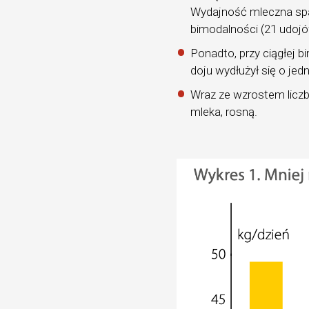
Wydajność mleczna spad
bimodalności (21 udojów
Ponadto, przy ciągłej b
doju wydłużył się o jed
Wraz ze wzrostem liczb
mleka, rosną.