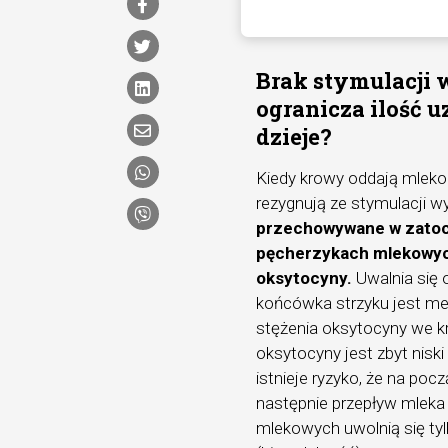
Brak stymulacji 
ogranicza ilość 
dzieje?
Kiedy krowy oddają mleko 
rezygnują ze stymulacji w
przechowywane w zatoce
pęcherzykach mlekowych
oksytocyny.
Uwalnia się 
końcówka strzyku jest m
stężenia oksytocyny we k
oksytocyny jest zbyt niski
istnieje ryzyko, że na poc
następnie przepływ mleka
mlekowych uwolnią się tylk