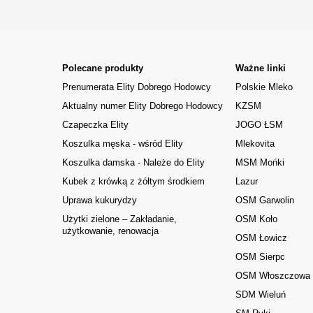
Polecane produkty
Ważne linki
Prenumerata Elity Dobrego Hodowcy
Polskie Mleko
Aktualny numer Elity Dobrego Hodowcy
KZSM
Czapeczka Elity
JOGO ŁSM
Koszulka męska - wśród Elity
Mlekovita
Koszulka damska - Należe do Elity
MSM Mońki
Kubek z krówką z żółtym środkiem
Lazur
Uprawa kukurydzy
OSM Garwolin
Użytki zielone – Zakładanie,
OSM Koło
użytkowanie, renowacja
OSM Łowicz
OSM Sierpc
OSM Włoszczowa
SDM Wieluń