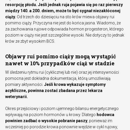
resorpcję płodu. Jeśli jednak ruja pojawia się po raz pierwszy
między 140. a 200. dniem, może to być sygnał niezakłóconej
ciąży.
Od trzech do dziesięciu na sto krów miewa objawy rui
pomimo ciąży. Przyczyna nie jest do końca jasna. Wiadomo, że
za zachowania rujowe odpowiada hormon progesteron, którego
poziom w ciąży nie jest szczególnie wysoki. Nie dotyczy to jednak
krów ze zbyt wysokim BCS.
Objawy rui pomimo ciąży mogą wystąpić
nawet w 10% przypadków ciąż w stadzie
W śledzeniu rytmu rui (cyklicznej lub nie) oraz jej intensywności
pomocna jest dokładna dokumentacja, którą umożliwiają
pomiary aktywności.
Jeśli krowa wykazuje symptomy
acykliczne, powinna zostać zbadana przez lekarza
weterynarii.
Okres przejściowy i poziom ujemnego bilansu energetycznego
wpływają na poziom hormonów u krowy. Dlatego
hodowca
powinien zadbać o wysokie pobranie paszy
, ponieważ im
wcześniej po porodzie krowa ponownie wejdzie w cykl rujowy,