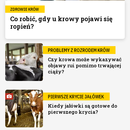
ZDROWIE KRÓW
Co robić, gdy u krowy pojawi się
ropień?
PROBLEMY Z ROZRODEM KRÓW
Czy krowa może wykazywać
objawy rui pomimo trwającej
ciąży?
PIERWSZE KRYCIE JAŁÓWEK
Kiedy jałówki są gotowe do
pierwszego krycia?