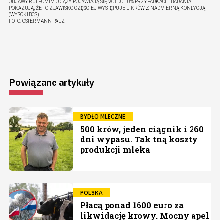
OBJAWY RUI POMIMO CIĄŻY POJAWIAJĄ SIĘ W 3 DO 10% PRZYPADKACH. BADANIA
POKAZUJĄ, ŻE TO ZJAWISKO CZĘŚCIEJ WYSTĘPUJE U KRÓW Z NADMIERNĄ KONDYCJĄ
(WYSOKI BCS)
FOTO:
OSTERMANN-PALZ
Powiązane artykuły
BYDŁO MLECZNE
500 krów, jeden ciągnik i 260
dni wypasu. Tak tną koszty
produkcji mleka
POLSKA
Płacą ponad 1600 euro za
likwidację krowy. Mocny apel