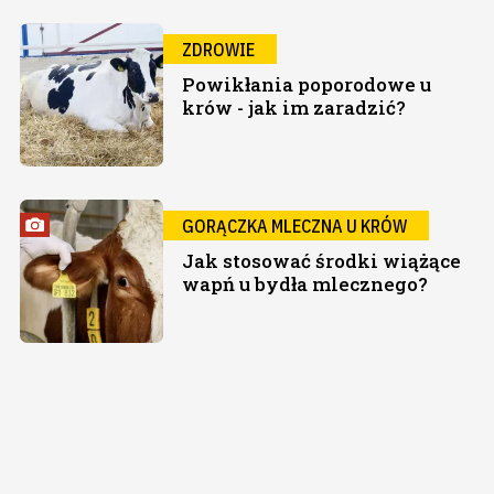
ZDROWIE
Powikłania poporodowe u
krów - jak im zaradzić?
GORĄCZKA MLECZNA U KRÓW
Jak stosować środki wiążące
wapń u bydła mlecznego?