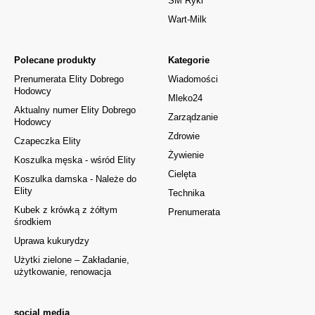
SM Ryki
Wart-Milk
Polecane produkty
Kategorie
Prenumerata Elity Dobrego
Wiadomości
Hodowcy
Mleko24
Aktualny numer Elity Dobrego
Zarządzanie
Hodowcy
Zdrowie
Czapeczka Elity
Żywienie
Koszulka męska - wśród Elity
Cielęta
Koszulka damska - Należe do
Elity
Technika
Kubek z krówką z żółtym
Prenumerata
środkiem
Uprawa kukurydzy
Użytki zielone – Zakładanie,
użytkowanie, renowacja
social media