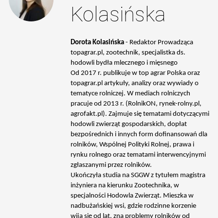
Kolasińska
Dorota Kolasińska
- Redaktor Prowadząca
topagrar.pl, zootechnik, specjalistka ds.
hodowli bydła mlecznego i mięsnego
Od 2017 r. publikuje w top agrar Polska oraz
topagrar.pl artykuły, analizy oraz wywiady o
tematyce rolniczej. W mediach rolniczych
pracuje od 2013 r. (RolnikON, rynek-rolny.pl,
agrofakt.pl). Zajmuje się tematami dotyczącymi
hodowli zwierząt gospodarskich, dopłat
bezpośrednich i innych form dofinansowań dla
rolników, Wspólnej Polityki Rolnej, prawa i
rynku rolnego oraz tematami interwencyjnymi
zgłaszanymi przez rolników.
Ukończyła studia na SGGW z tytułem magistra
inżyniera na kierunku Zootechnika, w
specjalności Hodowla Zwierząt. Mieszka w
nadbużańskiej wsi, gdzie rodzinne korzenie
wiją się od lat, zna problemy rolników od