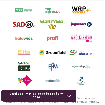
Zagłosuj w Plebiscycie Izydory
2026
AgroHorti Media Sp. z o.o. ul. Metalowa 5, 60-118 Poznań. Akta rejestrowe
przechowywane w Sądzie Rejonowym Poznań - Nowe Miasto i Wilda w Poznaniu,