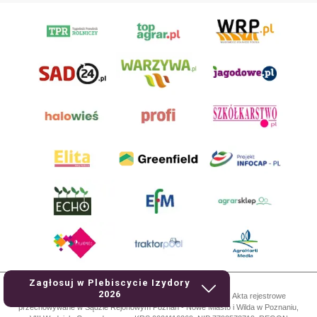
Zagłosuj w Plebiscycie Izydory
2026
AgroHorti Media Sp. z o.o. ul. Metalowa 5, 60-118 Poznań. Akta rejestrowe
przechowywane w Sądzie Rejonowym Poznań - Nowe Miasto i Wilda w Poznaniu,