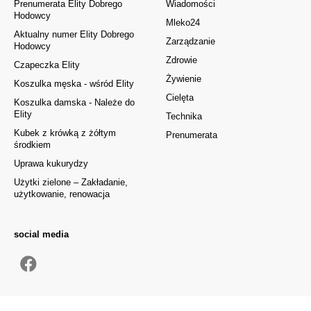
Prenumerata Elity Dobrego
Wiadomości
Hodowcy
Mleko24
Aktualny numer Elity Dobrego
Zarządzanie
Hodowcy
Zdrowie
Czapeczka Elity
Żywienie
Koszulka męska - wśród Elity
Cielęta
Koszulka damska - Należe do
Elity
Technika
Kubek z krówką z żółtym
Prenumerata
środkiem
Uprawa kukurydzy
Użytki zielone – Zakładanie,
użytkowanie, renowacja
social media