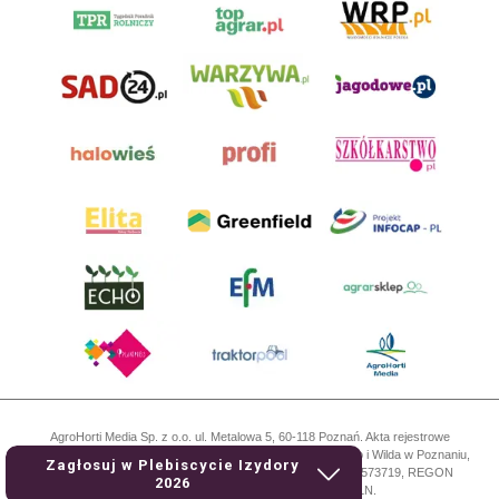
AgroHorti Media Sp. z o.o. ul. Metalowa 5, 60-118 Poznań. Akta rejestrowe
przechowywane w Sądzie Rejonowym Poznań - Nowe Miasto i Wilda w Poznaniu,
Zagłosuj w Plebiscycie Izydory
VIII Wydziale Gospodarczym, KRS 0001116269, NIP 7792573719, REGON
2026
529158846, kapitał zakładowy: 3.608.000 PLN.