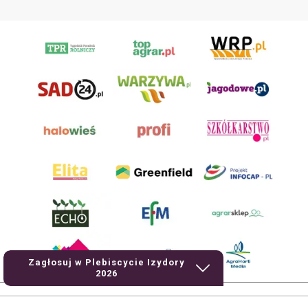
Zagłosuj w Plebiscycie Izydory
2026
AgroHorti Media Sp. z o.o. ul. Metalowa 5, 60-118 Poznań. Akta rejestrowe