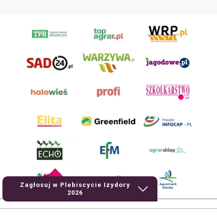
Zagłosuj w Plebiscycie Izydory
2026
AgroHorti Media Sp. z o.o. ul. Metalowa 5, 60-118 Poznań. Akta rejestrowe