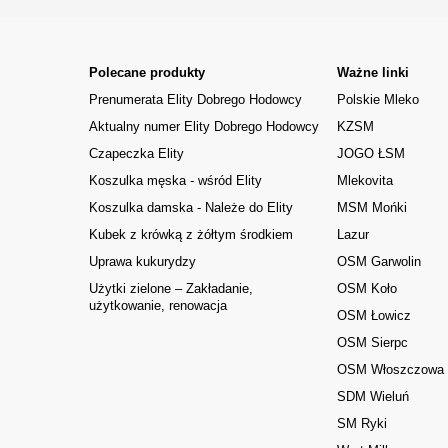
Polecane produkty
Ważne linki
Prenumerata Elity Dobrego Hodowcy
Polskie Mleko
Aktualny numer Elity Dobrego Hodowcy
KZSM
Czapeczka Elity
JOGO ŁSM
Koszulka męska - wśród Elity
Mlekovita
Koszulka damska - Należe do Elity
MSM Mońki
Kubek z krówką z żółtym środkiem
Lazur
Uprawa kukurydzy
OSM Garwolin
Użytki zielone – Zakładanie,
OSM Koło
użytkowanie, renowacja
OSM Łowicz
OSM Sierpc
OSM Włoszczowa
SDM Wieluń
SM Ryki