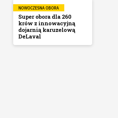
NOWOCZESNA OBORA
Super obora dla 260
krów z innowacyjną
dojarnią karuzelową
DeLaval​