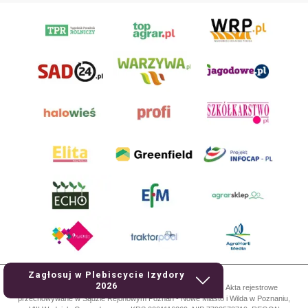
Zagłosuj w Plebiscycie Izydory
2026
AgroHorti Media Sp. z o.o. ul. Metalowa 5, 60-118 Poznań. Akta rejestrowe
przechowywane w Sądzie Rejonowym Poznań - Nowe Miasto i Wilda w Poznaniu,