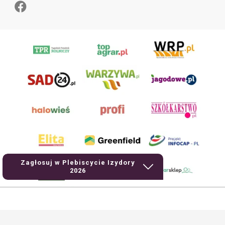
Zagłosuj w Plebiscycie Izydory
2026