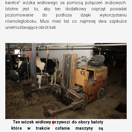
karetce” wózka widłowego za pomocą połączeń śrubowych.
Istotne jest to, aby ten dodatkowy osprzęt posiadał
poziomowanie do podłoża dzięki wykorzystaniu
równoległoboku. Musi mieć też co najmniej dwa szpikulce
uniemożliwiające obrót beli.
Ten wózek widłowy przywozi do obory baloty
które w trakcie cofania maszyny są