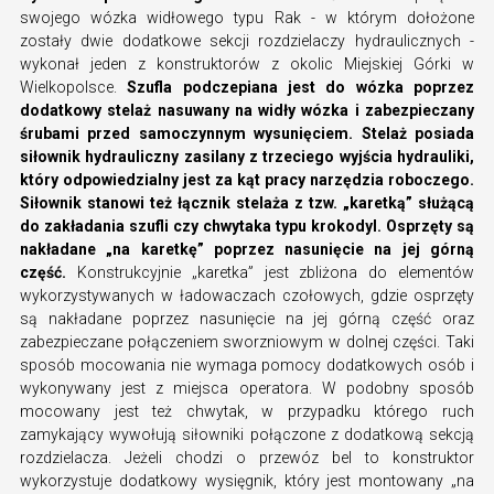
swojego wózka widłowego typu Rak - w którym dołożone
zostały dwie dodatkowe sekcji rozdzielaczy hydraulicznych -
wykonał jeden z konstruktorów z okolic Miejskiej Górki w
Wielkopolsce.
Szufla podczepiana jest do wózka poprzez
dodatkowy stelaż nasuwany na widły wózka i zabezpieczany
śrubami przed samoczynnym wysunięciem. Stelaż posiada
siłownik hydrauliczny zasilany z trzeciego wyjścia hydrauliki,
który odpowiedzialny jest za kąt pracy narzędzia roboczego.
Siłownik stanowi też łącznik stelaża z tzw. „karetką” służącą
do zakładania szufli czy chwytaka typu krokodyl. Osprzęty są
nakładane „na karetkę” poprzez nasunięcie na jej górną
część.
Konstrukcyjnie „karetka” jest zbliżona do elementów
wykorzystywanych w ładowaczach czołowych, gdzie osprzęty
są nakładane poprzez nasunięcie na jej górną część oraz
zabezpieczane połączeniem sworzniowym w dolnej części. Taki
sposób mocowania nie wymaga pomocy dodatkowych osób i
wykonywany jest z miejsca operatora. W podobny sposób
mocowany jest też chwytak, w przypadku którego ruch
zamykający wywołują siłowniki połączone z dodatkową sekcją
rozdzielacza. Jeżeli chodzi o przewóz bel to konstruktor
wykorzystuje dodatkowy wysięgnik, który jest montowany „na