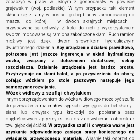
zobaczyć w pracy w jednym z gospodarstw w powiecie
grajewskim (woj. podlaskie). W tym przypadku taki element
składa się z ramy w postaci grubej blachy zamocowanej do
masztu, do której – w dwóch skrajnych miejscach –
przyspawane są uchwyty. Z kolei do nich z wykorzystaniem
sworzni mocowane są ramiona zakończone kłami. Ruch ramion
możliwy jest dzięki dwóm siłownikom hydraulicznym
dwustronnego działania.
Aby urządzenie działało prawidłowo,
potrzebna jest jeszcze ingerencja w układ hydrauliczny
wózka, związany z dołożeniem dodatkowej sekcji
rozdzielacza. Działanie urządzenia jest bardzo proste.
Przytrzymuje on kłami balot, a po przywiezieniu do obory,
cofając wózkiem po stole paszowym następuje jego
samoczynne rozwijanie.
Wózek widłowy z szuflą i chwytakiem
Innym oprzyrządowaniem do wózka widłowego może być szufla
do przewożenia materiałów sypkich, wysięgnik do bel słomy i
siana lub chwytak typu krokodyl do pobierania pasz
objętościowych z pryzmy i silosu oraz do wybierania obornika z
tzw. głębokiej ściółki.
W przypadku szufli i chwytaka ważne jest
uzyskanie odpowiedniego zasięgu pracy koniecznego do
wyładunku przewożonego materiału.
Właśnie taki osprzęt do