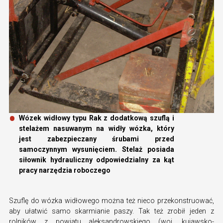
Wózek widłowy typu Rak z dodatkową szuflą i
stelażem nasuwanym na widły wózka, który
jest zabezpieczany śrubami przed
samoczynnym wysunięciem. Stelaż posiada
siłownik hydrauliczny odpowiedzialny za kąt
pracy narzędzia roboczego
Szuflę do wózka widłowego można też nieco przekonstruować,
aby ułatwić samo skarmianie paszy. Tak też zrobił jeden z
rolników z powiatu aleksandrowskiego (woj. kujawsko-