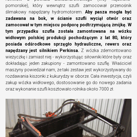
pomorskie), który wewnątrz szufli zamocował przenośnik
ślimakowy napędzany hydromotorem.
Aby pasza mogła być
zadawana na bok, w ścianie szufli wyciął otwór oraz
zamocował w tym miejscu podporę podtrzymującą żmijkę. W
tym przypadku szufla została zamontowana na wózku
widłowym polskiej produkcji pochodzącym z lat 80, który
posiada odśrodkowe sprzęgło hydrauliczne, rewers oraz
napędzany jest silnikiem Perkinsa.
Z wózka zdemontowano
wieżyczkę i zamiast niej - wykorzystując siłowniki które były oraz
dokładając jeden zakupiony - zamontowano szuflę. Właściciel
maszyny powiedział nam, że taki zestaw jest wykorzystywany do
rozdawania kiszonki z kukurydzy w oborze. Cała inwestycja, czyli
zakup wózka widłowego, dostosowanie go do nowego zadania
oraz wykonanie szufli kosztowało rolnika około 7000 zł.