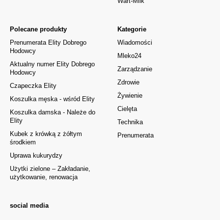
Wart-Milk
Polecane produkty
Kategorie
Prenumerata Elity Dobrego
Wiadomości
Hodowcy
Mleko24
Aktualny numer Elity Dobrego
Zarządzanie
Hodowcy
Zdrowie
Czapeczka Elity
Żywienie
Koszulka męska - wśród Elity
Cielęta
Koszulka damska - Należe do
Elity
Technika
Kubek z krówką z żółtym
Prenumerata
środkiem
Uprawa kukurydzy
Użytki zielone – Zakładanie,
użytkowanie, renowacja
social media