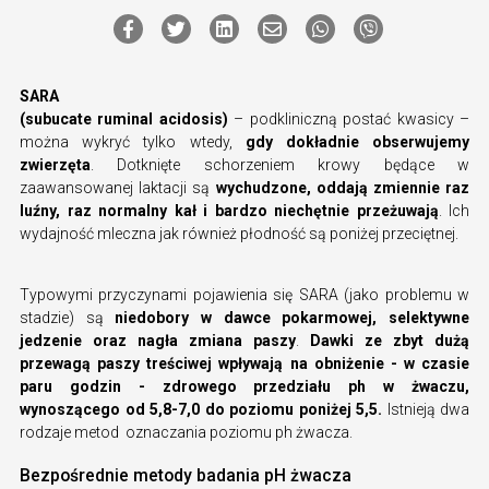
SARA
(subucate ruminal acidosis)
– podkliniczną postać kwasicy –
można wykryć tylko wtedy,
gdy dokładnie obserwujemy
zwierzęta
. Dotknięte schorzeniem krowy będące w
zaawansowanej laktacji są
wychudzone, oddają zmiennie raz
luźny, raz normalny kał i bardzo niechętnie przeżuwają
. Ich
wydajność mleczna jak również płodność są poniżej przeciętnej.
Typowymi przyczynami pojawienia się SARA (jako problemu w
stadzie) są
niedobory w dawce pokarmowej, selektywne
jedzenie oraz nagła zmiana paszy
.
Dawki ze zbyt dużą
przewagą paszy treściwej wpływają na obniżenie - w czasie
paru godzin - zdrowego przedziału ph w żwaczu,
wynoszącego od 5,8-7,0 do poziomu poniżej 5,5.
Istnieją dwa
rodzaje metod oznaczania poziomu ph żwacza.
Bezpośrednie metody badania pH żwacza