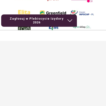
Zagłosuj w Plebiscycie Izydory
2026
AgroHorti Media Sp. z o.o. ul. Metalowa 5, 60-118 Poznań. Akta rejestrowe
przechowywane w Sądzie Rejonowym Poznań - Nowe Miasto i Wilda w Poznaniu,
VIII Wydziale Gospodarczym, KRS 0001116269, NIP 7792573719, REGON
529158846, kapitał zakładowy: 3.608.000 PLN.
Wszystkie prezentowane w ramach niniejszego portalu treści są własnością
AgroHorti Media Sp. z o.o, są zastrzeżone i chronione prawem autorskim,
kopiowanie i dalsze rozpowszechnianie treści jest zabronione. (art. 25 ust. 1 pkt
1b ustawy z 4 lutego 1994 roku o prawie autorskim i prawach pokrewnych.