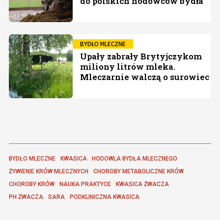
do polskich hodowców bydła
BYDŁO MLECZNE
Upały zabrały Brytyjczykom
miliony litrów mleka.
Mleczarnie walczą o surowiec
BYDŁO MLECZNE
KWASICA
HODOWLA BYDŁA MLECZNEGO
ŻYWIENIE KRÓW MLECZNYCH
CHOROBY METABOLICZNE KRÓW
CHOROBY KRÓW
NAUKA PRAKTYCE
KWASICA ŻWACZA
PH ŻWACZA
SARA
PODKLINICZNA KWASICA