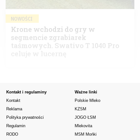
NOWOŚCI
Krone wchodzi do gry w
segmencie zgrabiarek
taśmowych. Swativo T 1040 Pro
celuje w lucernę
Kontakt i regulaminy
Ważne linki
Kontakt
Polskie Mleko
Reklama
KZSM
Polityka prywatności
JOGO ŁSM
Regulamin
Mlekovita
RODO
MSM Mońki