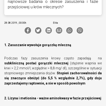
najnowsze badania o okresie zasuszenia i fazie
przejściowej u krów mlecznych?
28.08.2019., 00:00h
Elita
1. Zasuszanie wywołuje gorączkę mleczną
Podczas fazy zasuszenia krowy często zapadają na
subkliniczną postać gorączki mlecznej
(stężenie wapnia we
krwi > 2,2 mmol/l, względnie > 8,8 mg/ dl), szczególnie w sytuacji
stopniowego zmniejszania dojów.
Stopień zachorowalności da
się znacząco obniżyć (do 5,5 % względnie 2,7%), gdy doju
zaprzestajemy raptownie, a nie w sposób powolnym
2. Lizyna i metionina - ważne aminokwasy w fazie przejściowej