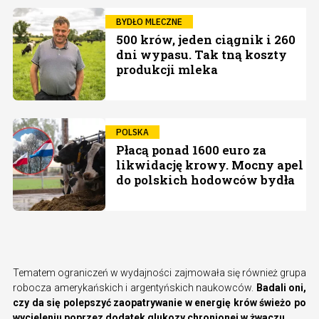
BYDŁO MLECZNE
500 krów, jeden ciągnik i 260
dni wypasu. Tak tną koszty
produkcji mleka
POLSKA
Płacą ponad 1600 euro za
likwidację krowy. Mocny apel
do polskich hodowców bydła
Tematem ograniczeń w wydajności zajmowała się również grupa
robocza amerykańskich i argentyńskich naukowców.
Badali oni,
czy da się polepszyć zaopatrywanie w energię krów świeżo po
wycieleniu poprzez dodatek glukozy chronionej w żwaczu.