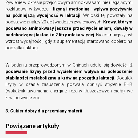
Żywienie w okresie przejściowym aminokwasami nie ulegającymi
rozkładowi w żwaczu -
lizyną i metioniną
-
wpływa pozytywnie
na późniejszą wydajność w laktacji
. Wnioski te, powstały na
podstawie analizy 20 doświadczeń żywieniowych.
Krowy, którym
podawano aminokwasy jeszcze przed wycieleniem, dawały w
nadchodzącej laktacji o 2 litry mleka więcej
. Nieco mniejszy był
wzrost wydajności, gdy z suplementacją startowano dopiero na
początku laktacji.
W badaniu przeprowadzonym w Chinach udało się dowieść, iż
podawanie lizyny przed wycieleniem wpływa na polepszenie
stabilności metabolizmu u krów na początku laktacji
. Dodatek
lizyny w czasie zasuszenia pozwala obniżyć stężenie BHB
(wskaźnik uwalniania energii z rezerw tłuszczowych ciała) we
krwi po wycieleniu.
3. Cukier dobry dla przemiany materii
Powiązane artykuły