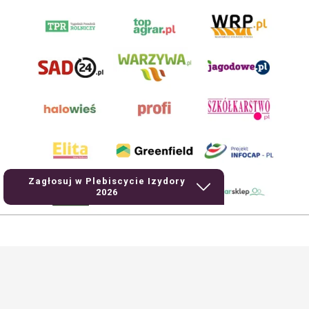
Zagłosuj w Plebiscycie Izydory
2026
AgroHorti Media Sp. z o.o. ul. Metalowa 5, 60-118 Poznań. Akta rejestrowe
przechowywane w Sądzie Rejonowym Poznań - Nowe Miasto i Wilda w Poznaniu,
VIII Wydziale Gospodarczym, KRS 0001116269, NIP 7792573719, REGON