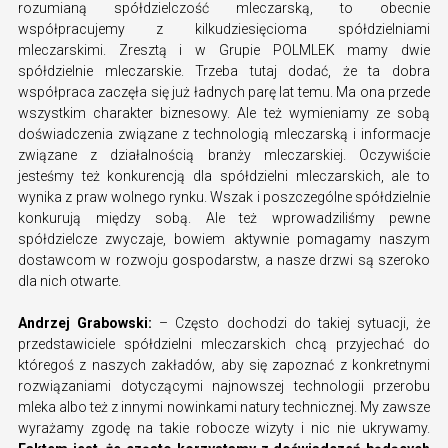
rozumianą spółdzielczość mleczarską, to obecnie
współpracujemy z kilkudziesięcioma spółdzielniami
mleczarskimi. Zresztą i w Grupie POLMLEK mamy dwie
spółdzielnie mleczarskie. Trzeba tutaj dodać, że ta dobra
współpraca zaczęła się już ładnych parę lat temu. Ma ona przede
wszystkim charakter biznesowy. Ale też wymieniamy ze sobą
doświadczenia związane z technologią mleczarską i informacje
związane z działalnością branży mleczarskiej. Oczywiście
jesteśmy też konkurencją dla spółdzielni mleczarskich, ale to
wynika z praw wolnego rynku. Wszak i poszczególne spółdzielnie
konkurują między sobą. Ale też wprowadziliśmy pewne
spółdzielcze zwyczaje, bowiem aktywnie pomagamy naszym
dostawcom w rozwoju gospodarstw, a nasze drzwi są szeroko
dla nich otwarte.
Andrzej Grabowski:
– Często dochodzi do takiej sytuacji, że
przedstawiciele spółdzielni mleczarskich chcą przyjechać do
któregoś z naszych zakładów, aby się zapoznać z konkretnymi
rozwiązaniami dotyczącymi najnowszej technologii przerobu
mleka albo też z innymi nowinkami natury technicznej. My zawsze
wyrażamy zgodę na takie robocze wizyty i nic nie ukrywamy.