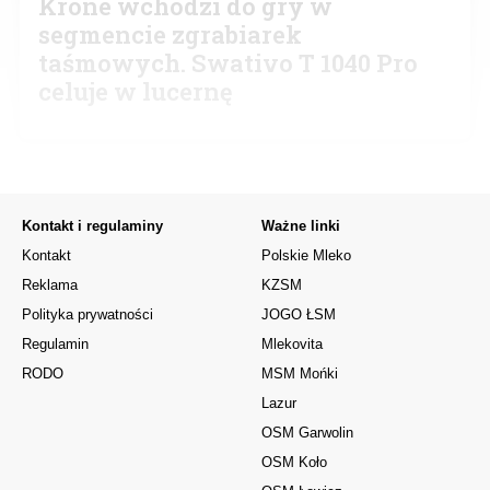
Krone wchodzi do gry w
segmencie zgrabiarek
taśmowych. Swativo T 1040 Pro
celuje w lucernę
Kontakt i regulaminy
Ważne linki
Kontakt
Polskie Mleko
Reklama
KZSM
Polityka prywatności
JOGO ŁSM
Regulamin
Mlekovita
RODO
MSM Mońki
Lazur
OSM Garwolin
OSM Koło