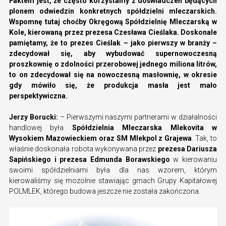
Faktem jest, że często korzystamy z doświadczeń będących
plonem odwiedzin konkretnych spółdzielni mleczarskich.
Wspomnę tutaj choćby Okręgową Spółdzielnię Mleczarską w
Kole, kierowaną przez prezesa Czesława Cieślaka. Doskonale
pamiętamy, że to prezes Cieślak – jako pierwszy w branży –
zdecydował się, aby wybudować supernowoczesną
proszkownię o zdolności przerobowej jednego miliona litrów,
to on zdecydował się na nowoczesną masłownię, w okresie
gdy mówiło się, że produkcja masła jest mało
perspektywiczna.
Jerzy Borucki:
– Pierwszymi naszymi partnerami w działalności
handlowej była
Spółdzielnia Mleczarska Mlekovita w
Wysokiem Mazowieckiem oraz SM Mlekpol z Grajewa
. Tak, to
właśnie doskonała robota wykonywana przez
prezesa Dariusza
Sapińskiego i prezesa Edmunda Borawskiego
w kierowaniu
swoimi spółdzielniami była dla nas wzorem, którym
kierowaliśmy się mozolnie stawiając gmach Grupy Kapitałowej
POLMLEK, którego budowa jeszcze nie została zakończona.