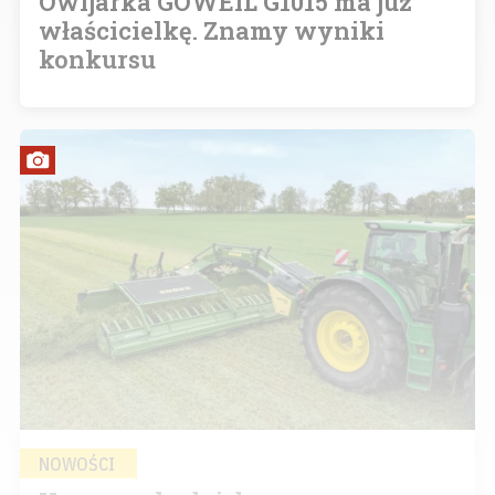
Owijarka GÖWEIL G1015 ma już
właścicielkę. Znamy wyniki
konkursu
NOWOŚCI