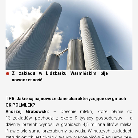
Z zakładu w Lidzbarku Warmińskim bije
nowoczesność
TPR: Jakie są najnowsze dane charakteryzujące ów gmach
GK POLMLEK?
Andrzej Grabowski:
– Obecnie mleko, które płynie do
13 zakładów, pochodzi z około 9 tysięcy gospodarstw – a
dzienny przerób wynosi w granicach 4,5 miliona litrów mleka.
Prawie tyle samo przerabiamy serwatki. W naszych zakładach
zatrudnionych jest około 4 tysięcy pracowników. Planujemy, że w