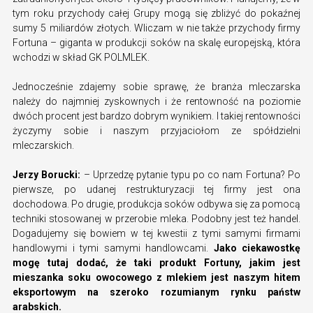
tym roku przychody całej Grupy mogą się zbliżyć do pokaźnej
sumy 5 miliardów złotych. Wliczam w nie także przychody firmy
Fortuna – giganta w produkcji soków na skalę europejską, która
wchodzi w skład GK POLMLEK.
Jednocześnie zdajemy sobie sprawę, że branża mleczarska
należy do najmniej zyskownych i że rentowność na poziomie
dwóch procent jest bardzo dobrym wynikiem. I takiej rentowności
życzymy sobie i naszym przyjaciołom ze spółdzielni
mleczarskich.
Jerzy Borucki:
– Uprzedzę pytanie typu po co nam Fortuna? Po
pierwsze, po udanej restrukturyzacji tej firmy jest ona
dochodowa. Po drugie, produkcja soków odbywa się za pomocą
techniki stosowanej w przerobie mleka. Podobny jest też handel.
Dogadujemy się bowiem w tej kwestii z tymi samymi firmami
handlowymi i tymi samymi handlowcami.
Jako ciekawostkę
mogę tutaj dodać, że taki produkt Fortuny, jakim jest
mieszanka soku owocowego z mlekiem jest naszym hitem
eksportowym na szeroko rozumianym rynku państw
arabskich.