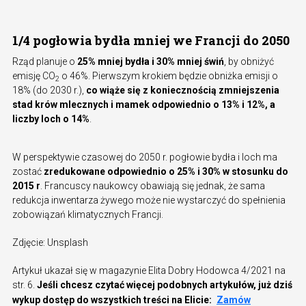
1/4 pogłowia bydła mniej we Francji do 2050
Rząd planuje o
25% mniej bydła i 30% mniej świń
, by obniżyć
emisję CO
o 46%. Pierwszym krokiem będzie obniżka emisji o
2
18% (do 2030 r.),
co wiąże się z koniecznością zmniejszenia
stad krów mlecznych i mamek odpowiednio o 13% i 12%, a
liczby loch o 14%
.
W perspektywie czasowej do 2050 r. pogłowie bydła i loch ma
zostać
zredukowane odpowiednio o 25% i 30% w stosunku do
2015 r
. Francuscy naukowcy obawiają się jednak, że sama
redukcja inwentarza żywego może nie wystarczyć do spełnienia
zobowiązań klimatycznych Francji.
Zdjęcie: Unsplash
Artykuł ukazał się w magazynie Elita Dobry Hodowca 4/2021 na
str. 6.
Jeśli chcesz czytać więcej podobnych artykułów, już dziś
wykup dostęp do wszystkich treści na Elicie:
Zamów