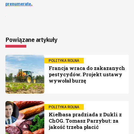
.
prenumeratę
Powiązane artykuły
POLITYKA ROLNA
Francja wraca do zakazanych
pestycydów. Projekt ustawy
wywołał burzę
POLITYKA ROLNA
Kiełbasa pradziada z Dukli z
ChOG. Tomasz Parzybut: za
jakość trzeba płacić