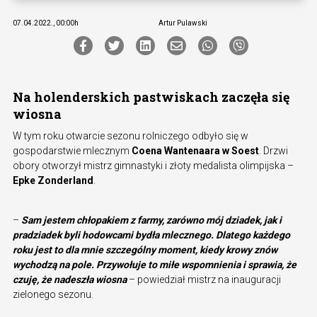
07.04.2022., 00:00h
Artur Pulawski
Na holenderskich pastwiskach zaczęła się
wiosna
W tym roku otwarcie sezonu rolniczego odbyło się w
gospodarstwie mlecznym
Coena Wantenaara w Soest
. Drzwi
obory otworzył mistrz gimnastyki i złoty medalista olimpijska –
Epke Zonderland
.
–
Sam jestem chłopakiem z farmy, zarówno mój dziadek, jak i
pradziadek byli hodowcami bydła mlecznego. Dlatego każdego
roku jest to dla mnie szczególny moment, kiedy krowy znów
wychodzą na pole. Przywołuje to miłe wspomnienia i sprawia, że
czuję, że nadeszła wiosna
– powiedział mistrz na inauguracji
zielonego sezonu.