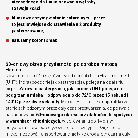
niezbędnego do funkcjonowania wątroby i
rozwoju kości,
kluczowe enzymy w stanie naturalnym – przez
to jest łatwiejsze do strawienia niż produkty
pasteryzowane,
naturalny kolor i smak.
60-dniowy okres przydatności po obróbce metodą
Haelen
Nowa metoda różni się również od obróbki Ultra Heat Treatment
(UHT), która (podobnie jak pasteryzacja), polega na działaniu
ciepła.
Zarówno pasteryzacja, jak i proces UHT polega na
podgrzaniu mleka – odpowiednio do 72°C przez 15 sekund i
140°C przez dwie sekundy.
Metoda Haelen utrzymuje mleko w
stanie schłodzonym przez cały czas przetwarzania, co pozwala
na zachowanie
60-dniowego okresu przydatności do spożycia
w warunkach chłodniczych
, w porównaniu do 14 dni w
przypadku mleka pasteryzowanego tradycyjnie. Dzięki temu
mleko może być transportowane nie tylko drogą lotniczą na cały