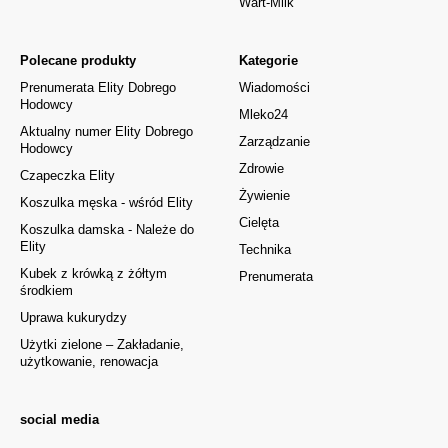
Wart-Milk
Polecane produkty
Kategorie
Prenumerata Elity Dobrego
Wiadomości
Hodowcy
Mleko24
Aktualny numer Elity Dobrego
Zarządzanie
Hodowcy
Zdrowie
Czapeczka Elity
Żywienie
Koszulka męska - wśród Elity
Cielęta
Koszulka damska - Należe do
Elity
Technika
Kubek z krówką z żółtym
Prenumerata
środkiem
Uprawa kukurydzy
Użytki zielone – Zakładanie,
użytkowanie, renowacja
social media