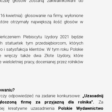
liczbę głosów zostaną zakwalifikowani do
 16 kwietnia): głosowanie na firmy, wyłonione
 które otrzymały największą ilość głosów w
ieńczeniem Plebiscytu Izydory 2021 będzie
h statuetek tym przedsiębiorcom, których
ro i satysfakcja klientów. W tym roku Polskie
e wręczy także dwa Złote Izydory, które
wieloletniej pracy, docenianej przez rolników
sowaniu?
rczy odpowiedzieć na zadanie konkursowe:
„Uzasadnij
łoszoną firmę za przyjazną dla rolnika”.
Za
ziej kreatywne uzasadnienia
Polskie Wydawnictwo