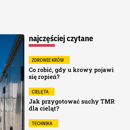
najczęściej czytane
ZDROWIE KRÓW
Co robić, gdy u krowy pojawi
się ropień?
CIELĘTA
Jak przygotować suchy TMR
dla cieląt?
TECHNIKA