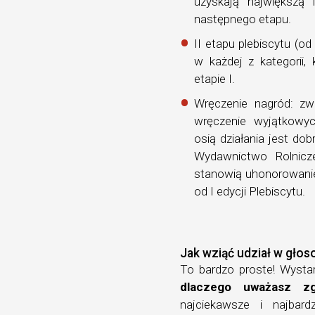
uzyskają największą 
następnego etapu.
II etapu plebiscytu (od
w każdej z kategorii,
etapie I.
Wręczenie nagród: zw
wręczenie wyjątkowyc
osią działania jest dob
Wydawnictwo Rolnicz
stanowią uhonorowanie 
od I edycji Plebiscytu.
Jak wziąć udział w gło
To bardzo proste! Wysta
dlaczego uważasz zg
najciekawsze i najbard