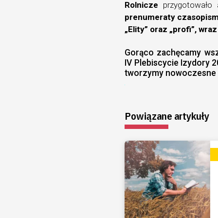
Rolnicze
przygotowało a
prenumeraty czasopism „
„Elity” oraz „profi”, wr
Gorąco zachęcamy wszy
IV Plebiscycie Izydory 
tworzymy nowoczesne r
Powiązane artykuły