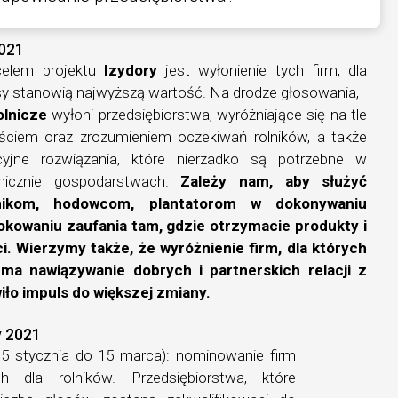
2021
celem projektu
Izydory
jest wyłonienie tych firm, dla
eresy stanowią najwyższą wartość. Na drodze głosowania,
olnicze
wyłoni przedsiębiorstwa, wyróżniające się na tle
ściem oraz zrozumieniem oczekiwań rolników, a także
yjne rozwiązania, które nierzadko są potrzebne w
micznie gospodarstwach.
Zależy nam, aby służyć
kom, hodowcom, plantatorom w dokonywaniu
okowaniu zaufania tam, gdzie otrzymacie produkty i
ci. Wierzymy także, że wyróżnienie firm, dla których
ma nawiązywanie dobrych i partnerskich relacji z
iło impuls do większej zmiany.
y 2021
 15 stycznia do 15 marca): nominowanie firm
ych dla rolników. Przedsiębiorstwa, które