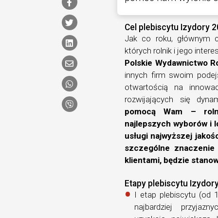
Cel plebiscytu Izydory 
Jak co roku, głównym 
których rolnik i jego int
Polskie Wydawnictwo R
innych firm swoim podej
otwartością na innowac
rozwijających się dyna
pomocą Wam – rolni
najlepszych wyborów i l
usługi najwyższej jakoś
szczególne znaczenie 
klientami, będzie stanow
Etapy plebiscytu Izydor
I etap plebiscytu (od
najbardziej przyjazn