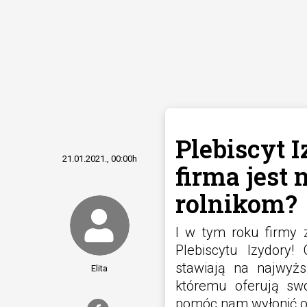
Plebiscyt I
21.01.2021., 00:00h
firma jest 
rolnikom?
I w tym roku firmy z
Plebiscytu Izydory!
stawiają na najwyżs
Elita
któremu oferują swo
pomóc nam wyłonić o