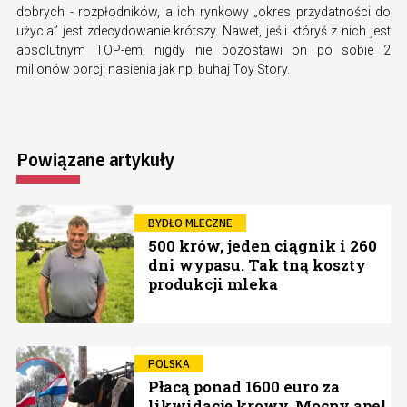
dobrych - rozpłodników, a ich rynkowy „okres przydatności do
użycia” jest zdecydowanie krótszy. Nawet, jeśli któryś z nich jest
absolutnym TOP-em, nigdy nie pozostawi on po sobie 2
milionów porcji nasienia jak np. buhaj Toy Story.
Powiązane artykuły
BYDŁO MLECZNE
500 krów, jeden ciągnik i 260
dni wypasu. Tak tną koszty
produkcji mleka
POLSKA
Płacą ponad 1600 euro za
likwidację krowy. Mocny apel