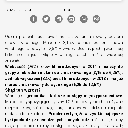
17.12.2019., 00:00h
Elita
Osiem procent nadal uważane jest za umiarkowany poziom
chowu wsobnego. Mniej niż 3,15% to niski poziom chowu
wsobnego, a powyżej 12,5% – wysoki. Jednak posługiwanie się
tylko średnią jest mylące – w ciągu ostatnich 7 lat wiele się
zmieniło.
Większość (76%) krów hf urodzonych w 2011 r. należy do
grupy z inbredem niskim do umiarkowanego (3,15 do 6,25%).
Jednak większość (82%) cieląt hf urodzonych w 2018 r. ma już
inbred umiarkowany do wysokiego (6,25 do 12,5%)
.
Skąd ten wzrost?
Winna jest
genomika
i
krótsze odstępy międzypokoleniowe
.
Mając do dyspozycji genetyczny TOP, hodowcy nie chcą używać
rozpłodników, które mają parę punktów w indeksie mniej, ale
nadal są bardzo dobre.
Problem w tym, że wszystkie najlepsze
byki pochodzą z niemalże tych samych rodzin
. Z drugiej strony
dzięki genomice mamy dostęp do większej liczby - naprawdę