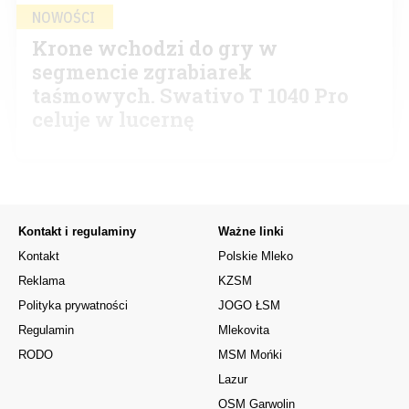
NOWOŚCI
Krone wchodzi do gry w
segmencie zgrabiarek
taśmowych. Swativo T 1040 Pro
celuje w lucernę
Kontakt i regulaminy
Ważne linki
Kontakt
Polskie Mleko
Reklama
KZSM
Polityka prywatności
JOGO ŁSM
Regulamin
Mlekovita
RODO
MSM Mońki
Lazur
OSM Garwolin