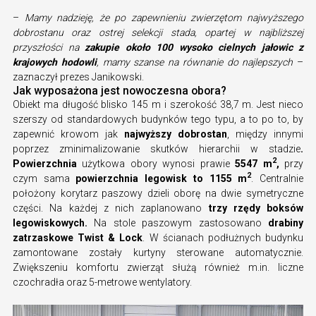
–
Mamy nadzieję, że po zapewnieniu zwierzętom najwyższego
dobrostanu oraz ostrej selekcji stada, opartej w najbliższej
przyszłości na
zakupie około 100 wysoko cielnych jałowic z
krajowych hodowli
, mamy szanse na równanie do najlepszych
–
zaznaczył prezes Janikowski.
Jak wyposażona jest nowoczesna obora?
Obiekt ma długość blisko 145 m i szerokość 38,7 m. Jest nieco
szerszy od standardowych budynków tego typu, a to po to, by
zapewnić krowom jak
najwyższy dobrostan
, między innymi
poprzez zminimalizowanie skutków hierarchii w stadzie
.
2
Powierzchnia
użytkowa obory wynosi prawie
5547 m
,
przy
2
czym sama
powierzchnia legowisk to 1155 m
. Centralnie
położony korytarz paszowy dzieli oborę na dwie symetryczne
części. Na każdej z nich zaplanowano
trzy rzędy boksów
legowiskowych.
Na stole paszowym zastosowano
drabiny
zatrzaskowe Twist & Lock
. W ścianach podłużnych budynku
zamontowane zostały kurtyny sterowane automatycznie.
Zwiększeniu komfortu zwierząt służą również m.in. liczne
czochradła oraz 5-metrowe wentylatory.