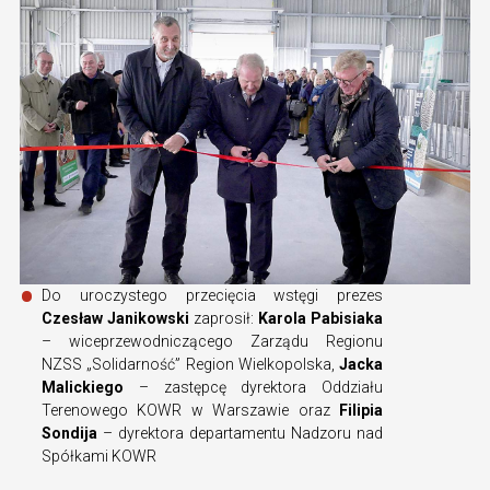
Do uroczystego przecięcia wstęgi prezes
Czesław Janikowski
zaprosił:
Karola Pabisiaka
– wiceprzewodniczącego Zarządu Regionu
NZSS „Solidarność” Region Wielkopolska,
Jacka
Malickiego
– zastępcę dyrektora Oddziału
Terenowego KOWR w Warszawie oraz
Filipia
Sondija
– dyrektora departamentu Nadzoru nad
Spółkami KOWR