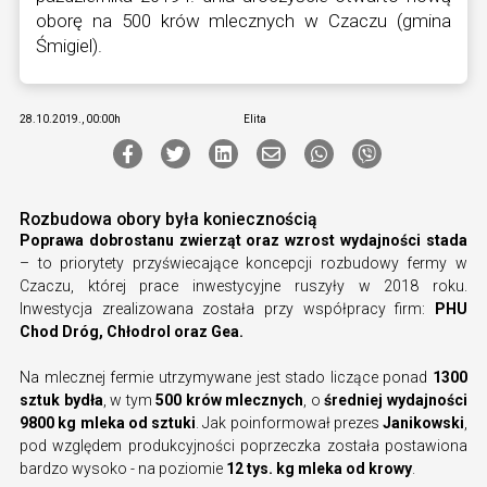
oborę na 500 krów mlecznych w Czaczu (gmina
Śmigiel).
28.10.2019., 00:00h
Elita
Rozbudowa obory była koniecznością
Poprawa dobrostanu zwierząt oraz wzrost wydajności stada
– to priorytety przyświecające koncepcji rozbudowy fermy w
Czaczu, której prace inwestycyjne ruszyły w 2018 roku.
Inwestycja zrealizowana została przy współpracy firm:
PHU
Chod Dróg, Chłodrol oraz Gea.
Na mlecznej fermie utrzymywane jest stado liczące ponad
1300
sztuk bydła
, w tym
500 krów mlecznych
, o
średniej wydajności
9800 kg mleka od sztuki
. Jak poinformował prezes
Janikowski
,
pod względem produkcyjności poprzeczka została postawiona
bardzo wysoko - na poziomie
12 tys. kg mleka od krowy
.