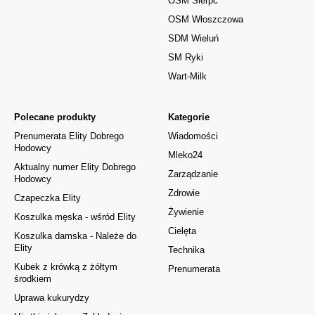
OSM Sierpc
OSM Włoszczowa
SDM Wieluń
SM Ryki
Wart-Milk
Polecane produkty
Kategorie
Prenumerata Elity Dobrego
Wiadomości
Hodowcy
Mleko24
Aktualny numer Elity Dobrego
Zarządzanie
Hodowcy
Zdrowie
Czapeczka Elity
Żywienie
Koszulka męska - wśród Elity
Cielęta
Koszulka damska - Należe do
Elity
Technika
Kubek z krówką z żółtym
Prenumerata
środkiem
Uprawa kukurydzy