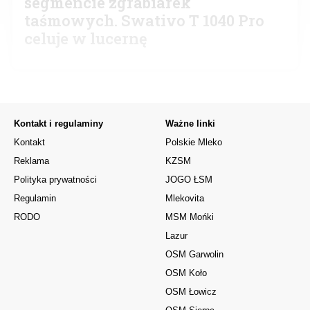
segmencie zgrabiarek
taśmowych. Swativo T 1040 Pro
celuje w lucernę
Kontakt i regulaminy
Ważne linki
Kontakt
Polskie Mleko
Reklama
KZSM
Polityka prywatności
JOGO ŁSM
Regulamin
Mlekovita
RODO
MSM Mońki
Lazur
OSM Garwolin
OSM Koło
OSM Łowicz