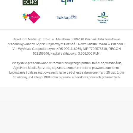
AgroHorti Media Sp. z o.o. ul. Metalowa 5, 60-118 Poznań. Akta rejestrowe
przechowywane w Sądzie Rejonowym Poznań - Nowe Miasto i Wilda w Poznaniu,
VIII Wydziale Gospodarczym, KRS 0001116269, NIP 7792573719, REGON
529158846, kapitał zakładowy: 3.608.000 PLN.
Wszystkie prezentowane w ramach niniejszego portalu treści są własnością
AgroHorti Media Sp. z o.o, są zastrzeżone i chronione prawem autorskim,
kopiowanie i dalsze rozpowszechnianie treści jest zabronione. (art. 25 ust. 1 pkt
1b ustawy z 4 lutego 1994 roku o prawie autorskim i prawach pokrewnych.