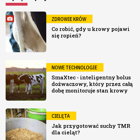
ZDROWIE KRÓW
Co robić, gdy u krowy pojawi
się ropień?
NOWE TECHNOLOGIE
SmaXtec - inteligentny bolus
dożwaczowy, który przez całą
dobę monitoruje stan krowy
CIELĘTA
Jak przygotować suchy TMR
dla cieląt?