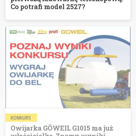
Co potrafi model 2527?
KONKURS
Owijarka GÖWEIL G1015 ma już
właścicielkę. Znamy wyniki