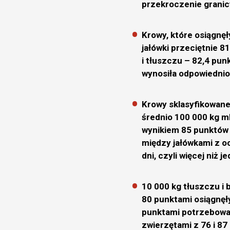
przekroczenie granicy
Krowy, które osiągnęł
jałówki przeciętnie 8
i tłuszczu – 82,4 pun
wynosiła odpowiednio 
Krowy sklasyfikowane 
średnio 100 000 kg m
wynikiem 85 punktów 
między jałówkami z o
dni, czyli więcej niż j
10 000 kg tłuszczu i b
80 punktami osiągnęły
punktami potrzebował
zwierzętami z 76 i 87