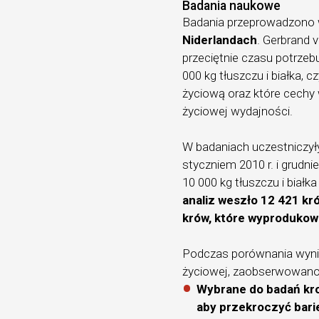
Badania naukowe
Badania przeprowadzono
Niderlandach
. Gerbrand 
przeciętnie czasu potrze
000 kg tłuszczu i białka, 
życiową oraz które cechy
życiowej wydajności.
W badaniach uczestniczyły
styczniem 2010 r. i grudni
10 000 kg tłuszczu i białka
analiz weszło 12 421 kr
krów, które wyprodukowa
Podczas porównania wynik
życiowej, zaobserwowano 
Wybrane do badań kro
aby przekroczyć bari