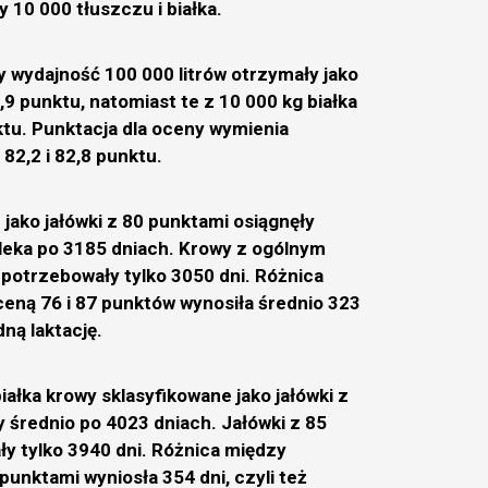
 10 000 tłuszczu i białka.
y wydajność 100 000 litrów otrzymały jako
1,9 punktu, natomiast te z 10 000 kg białka
ktu. Punktacja dla oceny wymienia
82,2 i 82,8 punktu.
jako jałówki z 80 punktami osiągnęły
leka po 3185 dniach. Krowy z ogólnym
potrzebowały tylko 3050 dni. Różnica
ceną 76 i 87 punktów wynosiła średnio 323
edną laktację.
iałka krowy sklasyfikowane jako jałówki z
 średnio po 4023 dniach. Jałówki z 85
y tylko 3940 dni. Różnica między
 punktami wyniosła 354 dni, czyli też