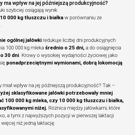
y ma wpływ na jej późniejszą produkcyjność?
ki szybciej osiągają wynik
b
10 000 kg tłuszczu i białka
w porównaniu ze
.
e ogólnej jałówki
redukuje liczbę dni produkcyjnych
ia 100 000 kg mleka
średnio o 25 dni,
a do osiągnięcia
a
o 30 dni
. Krowy o wysokiej wydajności życiowej jako
się
ponadprzeciętnymi wymionami, dobrą lokomocją
y miał wpływ na jej późniejszą produkcyjność? Tak –
yżej sklasyfikowane jałówki potrzebowały mniej
 100 000 kg mleka, czy 10 000 kg tłuszczu i białka,
asyfikowanymi niżej.
Różnica między jałówkami, które
ko, a tymi z najwyższych pozycji w pierwszej laktacji
więcej niż jedną laktację.