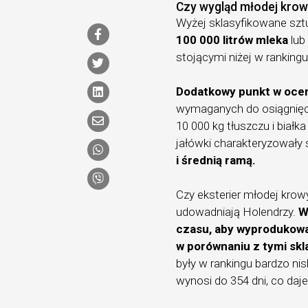
Czy wygląd młodej krow
Wyżej sklasyfikowane sztu
100 000 litrów mleka
lu
stojącymi niżej w rankingu
Dodatkowy punkt w oceni
wymaganych do osiągnięc
10 000 kg tłuszczu i białk
jałówki charakteryzowały 
i średnią ramą.
Czy eksterier młodej krow
udowadniają Holendrzy.
W
czasu, aby wyprodukować
w porównaniu z tymi skl
były w rankingu bardzo nis
wynosi do 354 dni, co daje 