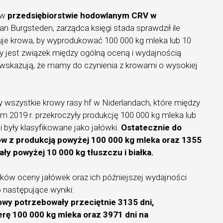
 w
przedsiębiorstwie hodowlanym CRV w
van Burgsteden, zarządca księgi stada sprawdził ile
buje krowa, by wyprodukować 100 000 kg mleka lub 10
czy jest związek między ogólną oceną i wydajnością
 wskazują, że mamy do czynienia z krowami o wysokiej
 wszystkie krowy rasy hf w Niderlandach, które między
em 2019 r. przekroczyły produkcję 100 000 kg mleka lub
 i były klasyfikowane jako jałówki.
Ostatecznie do
ów z produkcją powyżej 100 000 kg mleka oraz 1355
ły powyżej 10 000 kg tłuszczu i białka.
ów oceny jałówek oraz ich późniejszej wydajności
następujące wyniki:
wy potrzebowały przeciętnie 3135 dni,
erę 100 000 kg mleka oraz 3971 dni na