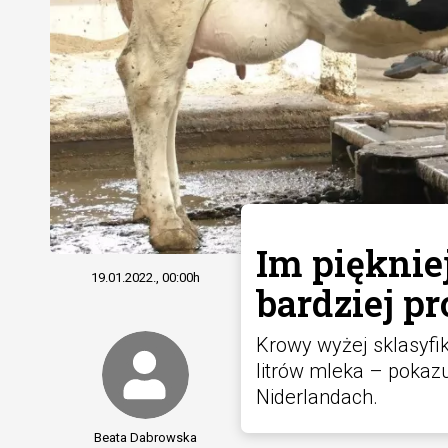
Im pięknie
19.01.2022., 00:00h
bardziej p
Krowy wyżej sklasyfik
litrów mleka – pokazu
Niderlandach.
Beata Dabrowska