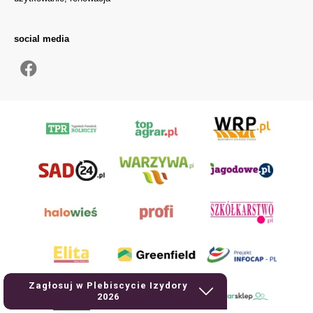
social media
Zagłosuj w Plebiscycie Izydory
2026