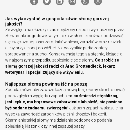
Jak wykorzystać w gospodarstwie słomę gorszej
jakości?
Ze względu na dłuższy czas spędzony na polu wymuszony przez
złe warunki pogodowe, w tym roku w słomie można spodziewać
się zwiększonej ilości zarodników pleśni, zarazków oraz resztek
gleby przyklejonej do źdźbeł. Nie wszystkie partie zostały
sprasowane na sucho. Konsekwencją tego są stęchłe, klejące, a
w najgorszym przypadku zapleśniałe bele słomy.
Co zrobić ze
słomą gorszej jakości radzi dr Arnd Grottendieck, lekarz
weterynarii specjalizujący się w żywieniu.
Najlepsza słoma powinna iść na paszę
Zasada mówi, aby zawsze każdą nową belę słomy skontrolować
pod względem wyglądu i zapachu:
to co śmierdzi stęchlizną,
jest lepkie, ma brązowawe zabarwienie lub pleśń, nie powinno
być podane żadnemu zwierzęciu!
Już sam zapach wskazuje na
wysoką zawartość zarodników pleśni, drożdży i bakterii.
Skarmianie takiej słomy ma działanie podobne do podania
spleśniałej kiszonki czy innej zepsutej paszy.