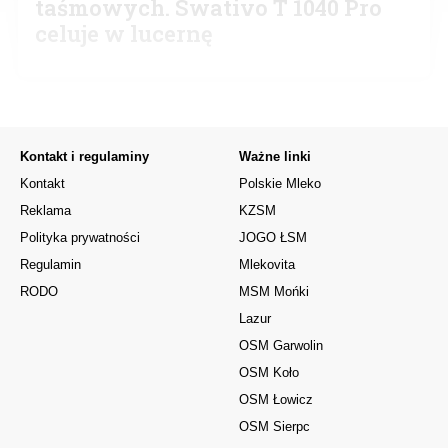
taśmowych. Swativo T 1040 Pro
celuje w lucernę
Kontakt i regulaminy
Ważne linki
Kontakt
Polskie Mleko
Reklama
KZSM
Polityka prywatności
JOGO ŁSM
Regulamin
Mlekovita
RODO
MSM Mońki
Lazur
OSM Garwolin
OSM Koło
OSM Łowicz
OSM Sierpc