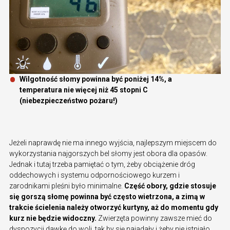
Wilgotność słomy powinna być poniżej 14%, a
temperatura nie więcej niż 45 stopni C
(niebezpieczeństwo pożaru!)
Jeżeli naprawdę nie ma innego wyjścia, najlepszym miejscem do
wykorzystania najgorszych bel słomy jest obora dla opasów.
Jednak i tutaj trzeba pamiętać o tym, żeby obciążenie dróg
oddechowych i systemu odpornościowego kurzem i
zarodnikami pleśni było minimalne.
Część obory, gdzie stosuje
się gorszą słomę powinna być często wietrzona, a zimą w
trakcie ścielenia należy otworzyć kurtyny, aż do momentu gdy
kurz nie będzie widoczny.
Zwierzęta powinny zawsze mieć do
dyspozycji dawkę do woli, tak by się najadały i żeby nie istniało