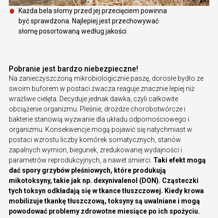
Każda bela słomy przed jej przecięciem powinna
być sprawdzona. Najlepiej jest przechowywać
słomę posortowaną według jakości
Pobranie jest bardzo niebezpieczne!
Na zanieczyszczoną mikrobiologicznie paszę, dorosłe bydło ze
swoim buforem w postaci żwacza reaguje znacznie lepiej niż
wrażliwe cielęta. Decyduje jednak dawka, czyli całkowite
obciążenie organizmu. Pleśnie, drożdże chorobotwórcze i
bakterie stanowią wyzwanie dla układu odpornościowego i
organizmu. Konsekwencje mogą pojawić się natychmiast w
postaci wzrostu liczby komórek somatycznych, stanów
zapalnych wymion, biegunek, zredukowanej wydajności i
parametrów reprodukcyjnych, a nawet śmierci.
Taki efekt mogą
dać spory grzybów pleśniowych, które produkują
mikotoksyny, takie jak np. dexynivalenol (DON). Cząsteczki
tych toksyn odkładają się w tkance tłuszczowej. Kiedy krowa
mobilizuje tkankę tłuszczową, toksyny są uwalniane i mogą
powodować problemy zdrowotne miesiące po ich spożyciu.