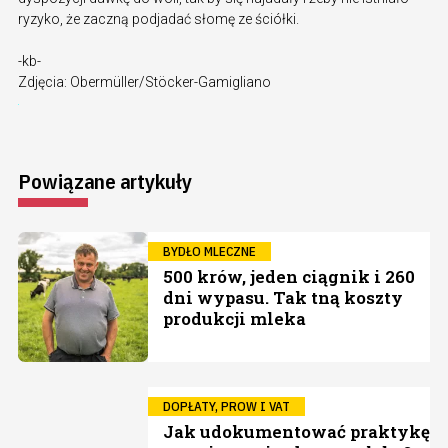
ryzyko, że zaczną podjadać słomę ze ściółki.
-kb-
Zdjęcia: Obermüller/Stöcker-Gamigliano
Powiązane artykuły
BYDŁO MLECZNE
500 krów, jeden ciągnik i 260
dni wypasu. Tak tną koszty
produkcji mleka
DOPŁATY, PROW I VAT
Jak udokumentować praktykę