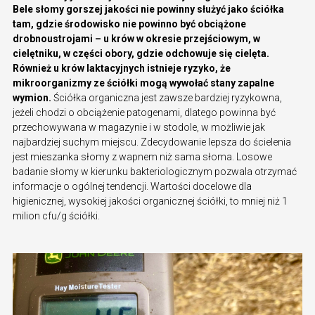
Bele słomy gorszej jakości nie powinny służyć jako ściółka
tam, gdzie środowisko nie powinno być obciążone
drobnoustrojami – u krów w okresie przejściowym, w
cielętniku, w części obory, gdzie odchowuje się cielęta.
Również u krów laktacyjnych istnieje ryzyko, że
mikroorganizmy ze ściółki mogą wywołać stany zapalne
wymion.
Ściółka organiczna jest zawsze bardziej ryzykowna,
jeżeli chodzi o obciążenie patogenami, dlatego powinna być
przechowywana w magazynie i w stodole, w możliwie jak
najbardziej suchym miejscu. Zdecydowanie lepsza do ścielenia
jest mieszanka słomy z wapnem niż sama słoma. Losowe
badanie słomy w kierunku bakteriologicznym pozwala otrzymać
informacje o ogólnej tendencji. Wartości docelowe dla
higienicznej, wysokiej jakości organicznej ściółki, to mniej niż 1
milion cfu/g ściółki.