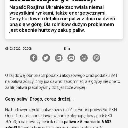
Napaść Rosji na Ukrainie zachwiała niemal
wszystkimi rynkami, także energetycznymi.
Ceny hurtowe i detaliczne paliw z dnia na dzień
pną się w górę. Dla rolników dużym problemem
jest obecnie hurtowy zakup paliw.
05.03.2022., 00:00h
Elita
O rządowej obniżkach podatku akcyzowego oraz podatku VAT
na paliwa zdążyliśmy już dawno zapomnieć, ale gdyby nie one to
za litr paliwa płacilibyśmy dziś jeszcze więcej.
Ceny paliw: Drogo, coraz drożej...
Na hurtowym rynku paliw każdy dzień przynosi podwyżki. PKN
Orlen 1 marca sprzedawał w hurcie olej napędowy po 5 530
zł/m3, a najnowszy cennik na to
paliwo z 5 marca to 6 632
zł/m3!
W sprzedaży detalicznej na stacjach stawki już