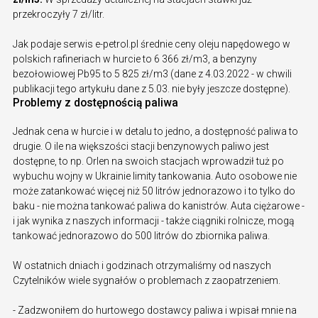
przekroczyły 7 zł/litr.
Jak podaje serwis e-petrol.pl średnie ceny oleju napędowego w
polskich rafineriach w hurcie to 6 366 zł/m3, a benzyny
bezołowiowej Pb95 to 5 825 zł/m3 (dane z 4.03.2022 - w chwili
publikacji tego artykułu dane z 5.03. nie były jeszcze dostępne).
Problemy z dostępnością paliwa
Jednak cena w hurcie i w detalu to jedno, a dostępność paliwa to
drugie. O ile na większości stacji benzynowych paliwo jest
dostępne, to np. Orlen na swoich stacjach wprowadził tuż po
wybuchu wojny w Ukrainie limity tankowania. Auto osobowe nie
może zatankować więcej niż 50 litrów jednorazowo i to tylko do
baku - nie można tankować paliwa do kanistrów. Auta ciężarowe -
i jak wynika z naszych informacji - także ciągniki rolnicze, mogą
tankować jednorazowo do 500 litrów do zbiornika paliwa.
W ostatnich dniach i godzinach otrzymaliśmy od naszych
Czytelników wiele sygnałów o problemach z zaopatrzeniem.
- Zadzwoniłem do hurtowego dostawcy paliwa i wpisał mnie na