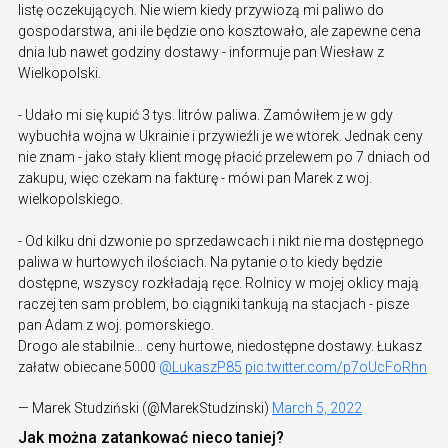
listę oczekujących. Nie wiem kiedy przywiozą mi paliwo do
gospodarstwa, ani ile będzie ono kosztowało, ale zapewne cena
dnia lub nawet godziny dostawy - informuje pan Wiesław z
Wielkopolski.
- Udało mi się kupić 3 tys. litrów paliwa. Zamówiłem je w gdy
wybuchła wojna w Ukrainie i przywieźli je we wtorek. Jednak ceny
nie znam - jako stały klient mogę płacić przelewem po 7 dniach od
zakupu, więc czekam na fakturę - mówi pan Marek z woj.
wielkopolskiego.
- Od kilku dni dzwonie po sprzedawcach i nikt nie ma dostępnego
paliwa w hurtowych ilościach. Na pytanie o to kiedy będzie
dostępne, wszyscy rozkładają ręce. Rolnicy w mojej oklicy mają
raczej ten sam problem, bo ciągniki tankują na stacjach - pisze
pan Adam z woj. pomorskiego.
Drogo ale stabilnie… ceny hurtowe, niedostępne dostawy. Łukasz
załatw obiecane 5000
@LukaszP85
pic.twitter.com/p7oUcFoRhn
— Marek Studziński (@MarekStudzinski)
March 5, 2022
Jak można zatankować nieco taniej?