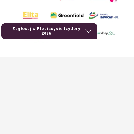
Zagłosuj w Plebiscycie Izydory
2026
AgroHorti Media Sp. z o.o. ul. Metalowa 5, 60-118 Poznań. Akta rejestrowe
przechowywane w Sądzie Rejonowym Poznań - Nowe Miasto i Wilda w Poznaniu,
VIII Wydziale Gospodarczym, KRS 0001116269, NIP 7792573719, REGON
529158846, kapitał zakładowy: 3.608.000 PLN.
Wszystkie prezentowane w ramach niniejszego portalu treści są własnością
AgroHorti Media Sp. z o.o, są zastrzeżone i chronione prawem autorskim,
kopiowanie i dalsze rozpowszechnianie treści jest zabronione. (art. 25 ust. 1 pkt
1b ustawy z 4 lutego 1994 roku o prawie autorskim i prawach pokrewnych.