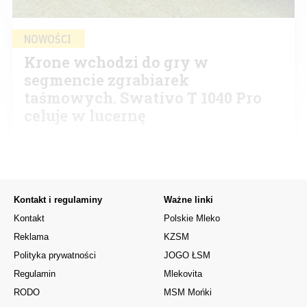
NOWOŚCI
Krone wchodzi do gry w
segmencie zgrabiarek
taśmowych. Swativo T 1040 Pro
celuje w lucernę
Kontakt i regulaminy
Ważne linki
Kontakt
Polskie Mleko
Reklama
KZSM
Polityka prywatności
JOGO ŁSM
Regulamin
Mlekovita
RODO
MSM Mońki