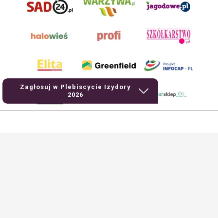
Zagłosuj w Plebiscycie Izydory
2026
AgroHorti Media Sp. z o.o. ul. Metalowa 5, 60-118 Poznań. Akta rejestrowe
przechowywane w Sądzie Rejonowym Poznań - Nowe Miasto i Wilda w Poznaniu,
VIII Wydziale Gospodarczym, KRS 0001116269, NIP 7792573719, REGON
529158846, kapitał zakładowy: 3.608.000 PLN.
Wszystkie prezentowane w ramach niniejszego portalu treści są własnością
AgroHorti Media Sp. z o.o, są zastrzeżone i chronione prawem autorskim,
kopiowanie i dalsze rozpowszechnianie treści jest zabronione. (art. 25 ust. 1 pkt