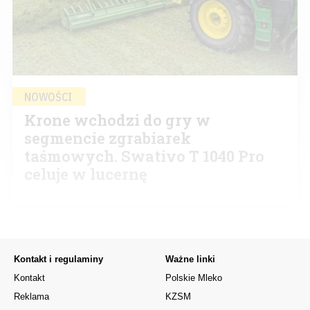
NOWOŚCI
Krone wchodzi do gry w
segmencie zgrabiarek
taśmowych. Swativo T 1040 Pro
celuje w lucernę
Kontakt i regulaminy
Ważne linki
Kontakt
Polskie Mleko
Reklama
KZSM