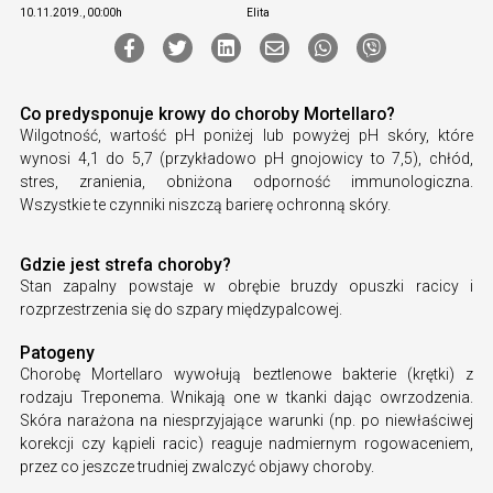
10.11.2019., 00:00h
Elita
Co predysponuje krowy do choroby Mortellaro?
Wilgotność, wartość pH poniżej lub powyżej pH skóry, które
wynosi 4,1 do 5,7 (przykładowo pH gnojowicy to 7,5), chłód,
stres, zranienia, obniżona odporność immunologiczna.
Wszystkie te czynniki niszczą barierę ochronną skóry.
Gdzie jest strefa choroby?
Stan zapalny powstaje w obrębie bruzdy opuszki racicy i
rozprzestrzenia się do szpary międzypalcowej.
Patogeny
Chorobę Mortellaro wywołują beztlenowe bakterie (krętki) z
rodzaju Treponema. Wnikają one w tkanki dając owrzodzenia.
Skóra narażona na niesprzyjające warunki (np. po niewłaściwej
korekcji czy kąpieli racic) reaguje nadmiernym rogowaceniem,
przez co jeszcze trudniej zwalczyć objawy choroby.