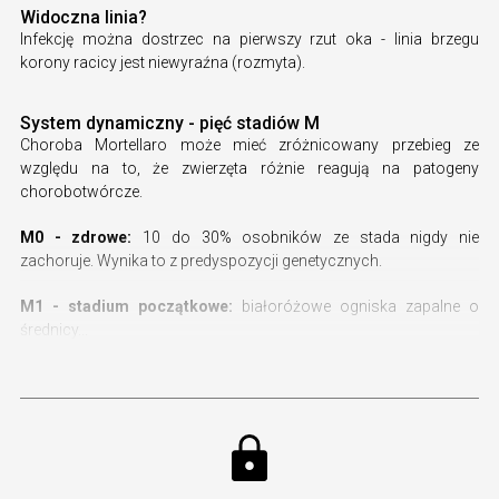
Widoczna linia?
Infekcję można dostrzec na pierwszy rzut oka - linia brzegu
korony racicy jest niewyraźna (rozmyta).
System dynamiczny - pięć stadiów M
Choroba Mortellaro może mieć zróżnicowany przebieg ze
względu na to, że zwierzęta różnie reagują na patogeny
chorobotwórcze.
M0 - zdrowe:
10 do 30% osobników ze stada nigdy nie
zachoruje. Wynika to z predyspozycji genetycznych.
M1 - stadium początkowe:
białoróżowe ogniska zapalne o
średnicy...