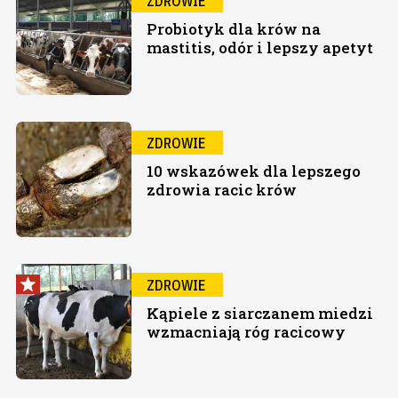
ZDROWIE
Probiotyk dla krów na
mastitis, odór i lepszy apetyt
ZDROWIE
10 wskazówek dla lepszego
zdrowia racic krów
ZDROWIE
Kąpiele z siarczanem miedzi
wzmacniają róg racicowy