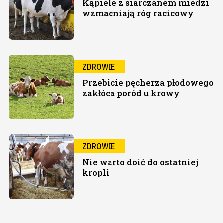
Kąpiele z siarczanem miedzi
wzmacniają róg racicowy
ZDROWIE
Przebicie pęcherza płodowego
zakłóca poród u krowy
ZDROWIE
Nie warto doić do ostatniej
kropli