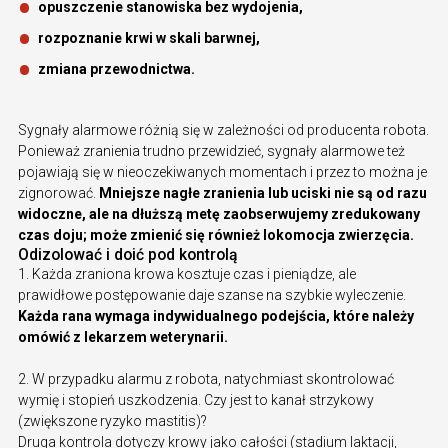
opuszczenie stanowiska bez wydojenia,
rozpoznanie krwi w skali barwnej,
zmiana przewodnictwa.
Sygnały alarmowe różnią się w zależności od producenta robota.
Ponieważ zranienia trudno przewidzieć, sygnały alarmowe też
pojawiają się w nieoczekiwanych momentach i przez to można je
zignorować.
Mniejsze nagłe zranienia lub uciski nie są od razu
widoczne, ale na dłuższą metę zaobserwujemy zredukowany
czas doju; może zmienić się również lokomocja zwierzęcia.
Odizolować i doić pod kontrolą
1. Każda zraniona krowa kosztuje czas i pieniądze, ale
prawidłowe postępowanie daje szanse na szybkie wyleczenie.
Każda rana wymaga indywidualnego podejścia, które należy
omówić z lekarzem weterynarii.
2. W przypadku alarmu z robota, natychmiast skontrolować
wymię i stopień uszkodzenia. Czy jest to kanał strzykowy
(zwiększone ryzyko mastitis)?
Druga kontrola dotyczy krowy jako całości (stadium laktacji,