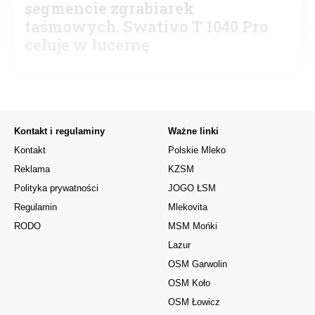
segmencie zgrabiarek
taśmowych. Swativo T 1040 Pro
celuje w lucernę
Kontakt i regulaminy
Ważne linki
Kontakt
Polskie Mleko
Reklama
KZSM
Polityka prywatności
JOGO ŁSM
Regulamin
Mlekovita
RODO
MSM Mońki
Lazur
OSM Garwolin
OSM Koło
OSM Łowicz