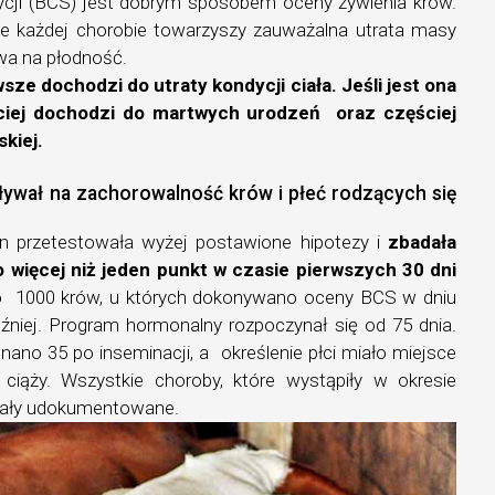
cji (BCS) jest dobrym sposobem oceny żywienia krów.
że każdej chorobie towarzyszy zauważalna utrata masy
ywa na płodność.
sze dochodzi do utraty kondycji ciała. Jeśli jest ona
ciej dochodzi do martwych urodzeń oraz częściej
skiej.
ływał na zachorowalność krów i płeć rodzących się
n przetestowała wyżej postawione hipotezy i
zbadała
o więcej niż jeden punkt w czasie pierwszych 30 dni
 1000 krów, u których dokonywano oceny BCS w dniu
óźniej. Program hormonalny rozpoczynał się od 75 dnia.
ano 35 po inseminacji, a określenie płci miało miejsce
ciąży. Wszystkie choroby, które wystąpiły w okresie
tały udokumentowane.