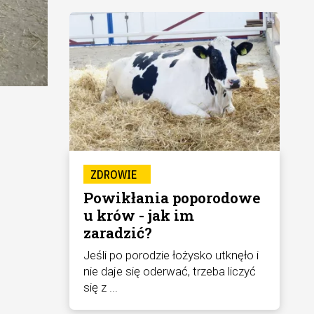
ZDROWIE
Powikłania poporodowe
u krów - jak im
zaradzić?
Jeśli po porodzie łożysko utknęło i
nie daje się oderwać, trzeba liczyć
się z ...