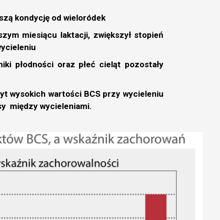
kszą kondycję od wieloródek
ym miesiącu laktacji, zwiększył stopień
ycieleniu
iki płodności oraz płeć cieląt pozostały
t wysokich wartości BCS przy wycieleniu
sy między wycieleniami.