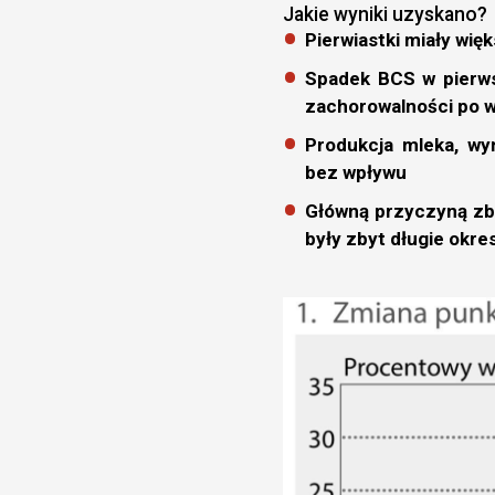
Jakie wyniki uzyskano?
Pierwiastki miały wię
Spadek BCS w pierwsz
zachorowalności po w
Produkcja mleka, wyn
bez wpływu
Główną przyczyną zby
były zbyt długie okre