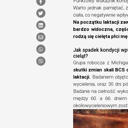
Punktowy wskaźnik kondy
Warto jednak pamiętać, 
ciała, co negatywnie wpł
Na początku laktacji zaw
bardzo widoczna, częś
rodzą się cielęta płci mę
Jak spadek kondycji wp
cieląt?
Grupa robocza z Michiga
skutki zmian skali BCS 
laktacji.
Badaniem objęto
wycielenia, oraz 30 dni p
Badanie na cielność wykon
między 60. a 66. dniem 
okołowycieleniowym zos