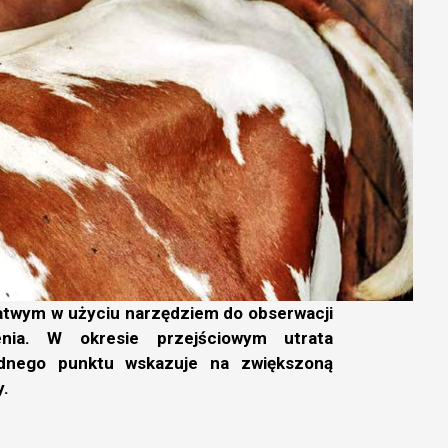
łatwym w użyciu narzędziem do obserwacji
enia. W okresie przejściowym utrata
ednego punktu wskazuje na zwiększoną
y.