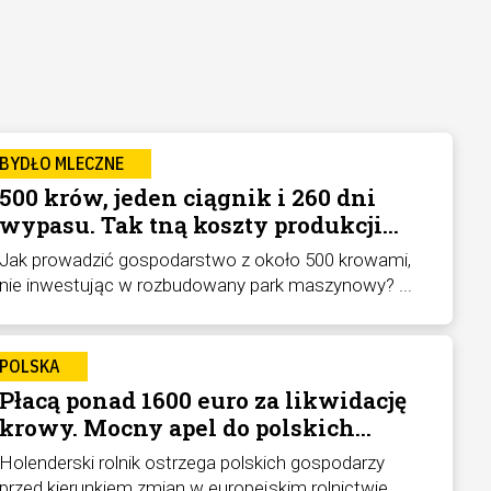
BYDŁO MLECZNE
500 krów, jeden ciągnik i 260 dni
wypasu. Tak tną koszty produkcji
mleka
Jak prowadzić gospodarstwo z około 500 krowami,
nie inwestując w rozbudowany park maszynowy? ...
POLSKA
Płacą ponad 1600 euro za likwidację
krowy. Mocny apel do polskich
hodowców bydła
Holenderski rolnik ostrzega polskich gospodarzy
przed kierunkiem zmian w europejskim rolnictwie. ...