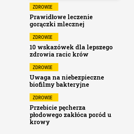
ZDROWIE
Prawidłowe leczenie
gorączki mlecznej
ZDROWIE
10 wskazówek dla lepszego
zdrowia racic krów
ZDROWIE
Uwaga na niebezpieczne
biofilmy bakteryjne
ZDROWIE
Przebicie pęcherza
płodowego zakłóca poród u
krowy