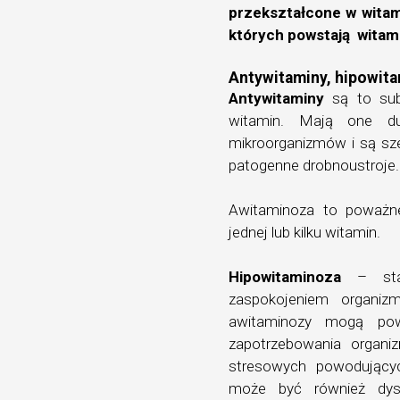
przekształcone w witami
których powstają witami
Antywitaminy, hipowita
Antywitaminy
są to su
witamin. Mają one duż
mikroorganizmów i są sz
patogenne drobnoustroje.
Awitaminoza to poważn
jednej lub kilku witamin.
Hipowitaminoza
– stan
zaspokojeniem organiz
awitaminozy mogą pow
zapotrzebowania organi
stresowych powodującyc
może być również dysp