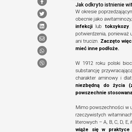
Jak odkryto istnienie w
W okresie poprzedzającym
obecnie jako awitaminozy,
infekcji
lub
toksykozy
.
potwierdzenia, ponieważ u
ani trucizn.
Zaczęto więc
mieć inne podłoże.
W 1912 roku polski bi
substancję przywracają
charakter aminowy i dla
niezbędną do życia (z
powszechnie stosowana 
Mimo powszechności w użyc
rzeczywistych witaminach
literowych – A, B, C, D, E
wiąże się w praktyce