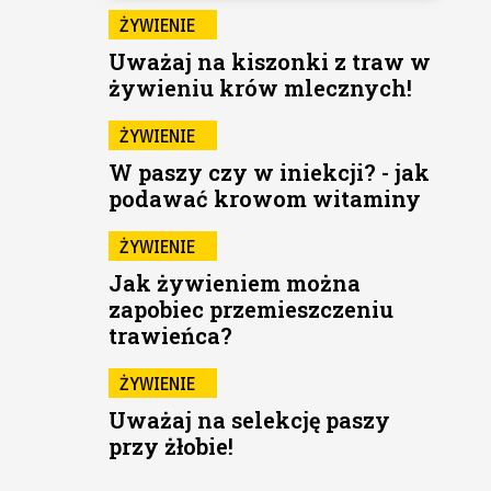
ŻYWIENIE
Uważaj na kiszonki z traw w
żywieniu krów mlecznych!
ŻYWIENIE
W paszy czy w iniekcji? - jak
podawać krowom witaminy
ŻYWIENIE
Jak żywieniem można
zapobiec przemieszczeniu
trawieńca?
ŻYWIENIE
Uważaj na selekcję paszy
przy żłobie!