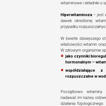
witaminowe i składniki o 
Hiperwitaminoza
– jest
dawek określonej witam
przypadku rozpuszczalnych
W świetle dzisiejszego 
właściwości witamin oraz 
W zdrowym organizmie spe
jako czynniki bioregu
hormonalnym – witami
współdziałające z
rozpuszczalne w wodzi
Początkowo witaminy o
nadawać im nazwy odzwier
działania fizjologiczneg