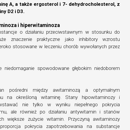
nę A, a także ergosterol i 7- dehydrocholesterol, z
ny D2 i D3.
minoza i hiperwitaminoza
bstancje o działaniu przeciwstawnym w stosunku do
e znaczenie praktyczne jako inhibitory wzrostu
eroko stosowane w leczeniu chorób wywołanych przez
e niedomaganie spowodowane głębokim niedoborem
 pośredni między awitaminozą a optymalnym
mu na określoną witaminę. Stany hipowitaminozy i
stawać nie tylko w wyniku niepełnego pokrycia
zmu, ale również po działaniu antywitamin i stanów
h większe zużycie witamin. Przyczyną awitaminozy
roporcja pokrycia zapotrzebowania na substancje