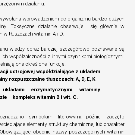
sprzężonym działaniu.
 wywołana wprowadzeniem do organizmu bardzo dużych
iny. Toksyczne działanie obserwuje się głównie w
 w tłuszczach witamin A i D.
stanu wiedzy coraz bardziej szczegółowo poznawane są
ich współzależności z innymi czynnikami biologicznymi.
łniają one określone funkcje:
lacji ustrojowej współdziałające z układem
ny rozpuszczalne tłuszczach: A, D, E, K
 układami enzymatycznymi witaminy
e – kompleks witamin B i wit. C.
znaczano symbolami literowymi, później zaczęto
ciedlające elementy struktury chemicznej lub charakter
o. Obowiązujące obecnie nazwy poszczególnych witamin