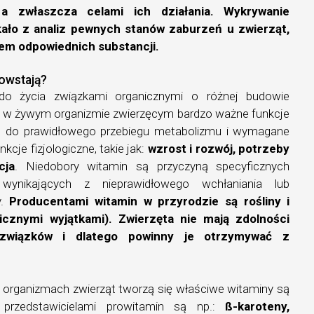
 a zwłaszcza celami ich działania. Wykrywanie
kało z analiz pewnych stanów zaburzeń u zwierząt,
wem odpowiednich substancji.
powstają?
do życia związkami organicznymi o różnej budowie
i w żywym organizmie zwierzęcym bardzo ważne funkcje
ne do prawidłowego przebiegu metabolizmu i wymagane
kcje fizjologiczne, takie jak:
wzrost i rozwój, potrzeby
cja
. Niedobory witamin są przyczyną specyficznych
ynikających z nieprawidłowego wchłaniania lub
y.
Producentami witamin w przyrodzie są rośliny i
icznymi wyjątkami). Zwierzęta nie mają zdolności
 związków i dlatego powinny je otrzymywać z
w organizmach zwierząt tworzą się właściwe witaminy są
 przedstawicielami prowitamin są np.:
ß-karoteny,