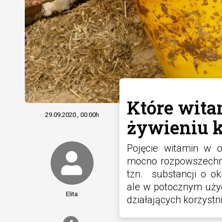
Które wita
29.09.2020., 00:00h
żywieniu 
Pojęcie witamin w 
mocno rozpowszechni
tzn. substancji o ok
ale w potocznym użyc
Elita
działających korzyst