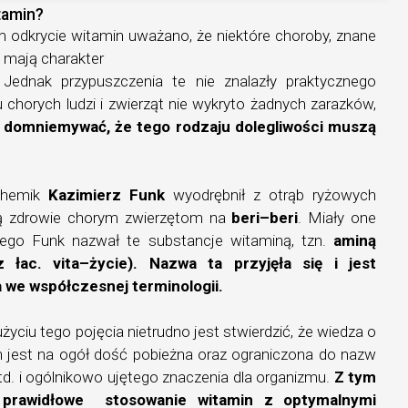
itamin?
 odkrycie witamin uważano, że niektóre choroby, znane
 mają charakter
 Jednak przypuszczenia te nie znalazły praktycznego
 chorych ludzi i zwierząt nie wykryto żadnych zarazków,
 domniemywać, że tego rodzaju dolegliwości muszą
ochemik
Kazimierz Funk
wyodrębnił z otrąb ryżowych
cą zdrowie chorym zwierzętom na
beri–beri
. Miały one
tego Funk nazwał te substancje witaminą, tzn.
aminą
 łac. vita–życie). Nazwa ta przyjęła się i jest
we współczesnej terminologii.
iu tego pojęcia nietrudno jest stwierdzić, że wiedza o
 jest na ogół dość pobieżna oraz ograniczona do nazw
, itd. i ogólnikowo ujętego znaczenia dla organizmu.
Z tym
 prawidłowe stosowanie witamin z optymalnymi