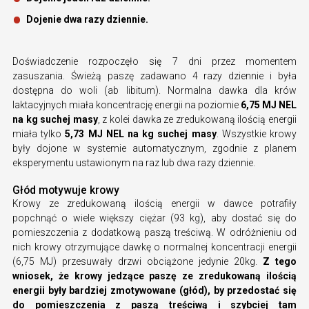
Dojenie dwa razy dziennie.
Doświadczenie rozpoczęło się 7 dni przez momentem
zasuszania. Świeżą paszę zadawano 4 razy dziennie i była
dostępna do woli (ab libitum). Normalna dawka dla krów
laktacyjnych miała koncentrację energii na poziomie
6,75 MJ NEL
na kg suchej masy
, z kolei dawka ze zredukowaną ilością energii
miała tylko
5,73 MJ NEL na kg suchej masy
. Wszystkie krowy
były dojone w systemie automatycznym, zgodnie z planem
eksperymentu ustawionym na raz lub dwa razy dziennie.
Głód motywuje krowy
Krowy ze zredukowaną ilością energii w dawce potrafiły
popchnąć o wiele większy ciężar (93 kg), aby dostać się do
pomieszczenia z dodatkową paszą treściwą. W odróżnieniu od
nich krowy otrzymujące dawkę o normalnej koncentracji energii
(6,75 MJ) przesuwały drzwi obciążone jedynie 20kg.
Z tego
wniosek, że krowy jedzące paszę ze zredukowaną ilością
energii były bardziej zmotywowane (głód), by przedostać się
do pomieszczenia z paszą treściwą i szybciej tam