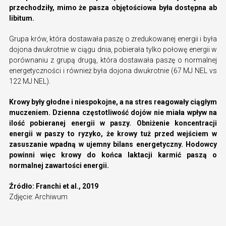
przechodziły, mimo że pasza objętościowa była dostępna ab
libitum.
Grupa krów, która dostawała paszę o zredukowanej energii i była
dojona dwukrotnie w ciągu dnia, pobierała tylko połowę energii w
porównaniu z grupą drugą, która dostawała paszę o normalnej
energetyczności i również była dojona dwukrotnie (67 MJ NEL vs
122 MJ NEL).
Krowy były głodne i niespokojne, a na stres reagowały ciągłym
muczeniem. Dzienna częstotliwość dojów nie miała wpływ na
ilość pobieranej energii w paszy. Obniżenie koncentracji
energii w paszy to ryzyko, że krowy tuż przed wejściem w
zasuszanie wpadną w ujemny bilans energetyczny. Hodowcy
powinni więc krowy do końca laktacji karmić paszą o
normalnej zawartości energii.
Źródło: Franchi et al., 2019
Zdjęcie: Archiwum