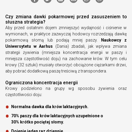
Czy zmiana dawki pokarmowej przed zasuszeniem to
słuszna strategia?
Aby przed ostatnim dojem zmniejszyć wydajność i ciśnienie w
wymionach, w praktyce zazwyczaj hodowcy rozrzedzają dawkę
pokarmową słomą lub podają mniej paszy.
Naukowcy z
Uniwersytetu w Aarhus
(Dania) zbadali, jak wpływa zmiana
strategii żywienia (mniejsza koncentracja energii w paszy i
mniejsza częstotliwość doju) na zachowanie krów. W tym celu
krowy (32 sztuki) musiały otworzyć obciążone ciężarkami drzwi,
aby pobrać dodatkową paszę treściwą z transpondera.
Ograniczona koncentracja energii
Krowy podzielono na grupy wg sposobu żywienia oraz
częstotliwości doju:
Normalna dawka dla krów laktacyjnych.
70% paszy dla krów laktacyjnych uzupełnione o
30% krótko pociętej słomy.
Dojenie jeden raz dziennie.