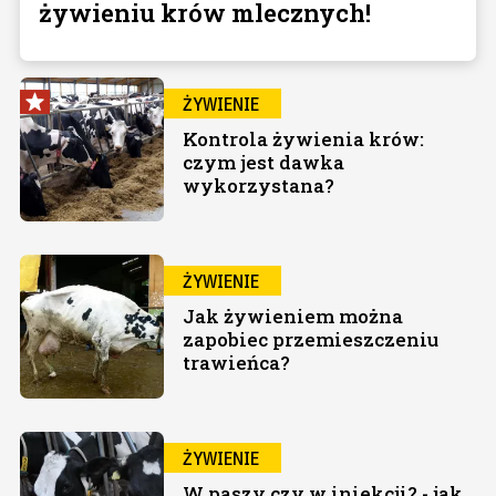
żywieniu krów mlecznych!
ŻYWIENIE
Kontrola żywienia krów:
czym jest dawka
wykorzystana?
ŻYWIENIE
Jak żywieniem można
zapobiec przemieszczeniu
trawieńca?
ŻYWIENIE
W paszy czy w iniekcji? - jak