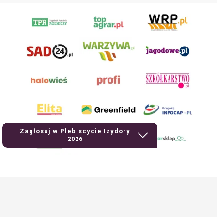
Zagłosuj w Plebiscycie Izydory
2026
AgroHorti Media Sp. z o.o. ul. Metalowa 5, 60-118 Poznań. Akta rejestrowe
przechowywane w Sądzie Rejonowym Poznań - Nowe Miasto i Wilda w Poznaniu,