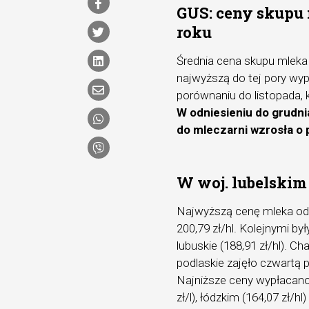
GUS: ceny skupu 
roku
Średnia cena skupu mleka w
najwyższą do tej pory wy
porównaniu do listopada, k
W odniesieniu do grudn
do mleczarni wzrosła o
W woj. lubelskim 
Najwyższą cenę mleka od
200,79 zł/hl. Kolejnymi b
lubuskie (188,91 zł/hl). 
podlaskie zajęło czwartą p
Najniższe ceny wypłacan
zł/l), łódzkim (164,07 zł/hl