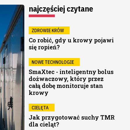
najczęściej czytane
ZDROWIE KRÓW
Co robić, gdy u krowy pojawi
się ropień?
NOWE TECHNOLOGIE
SmaXtec - inteligentny bolus
dożwaczowy, który przez
całą dobę monitoruje stan
krowy
CIELĘTA
Jak przygotować suchy TMR
dla cieląt?