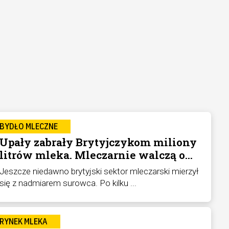
BYDŁO MLECZNE
Upały zabrały Brytyjczykom miliony
litrów mleka. Mleczarnie walczą o
surowiec
Jeszcze niedawno brytyjski sektor mleczarski mierzył
się z nadmiarem surowca. Po kilku ...
RYNEK MLEKA