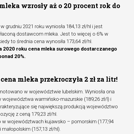
mleka wzrosły aż o 20 procent rok do
 grudniu 2021 roku wyniosła 184,13 zł/hl i jest
płaconą dostawcom mleka. Jest to więcej o 6% w
iedy to średnia cena wynosiła 173,64 zł/hl.
ia 2020 roku cena mleka surowego dostarczanego
 ponad 20%.
cena mleka przekroczyła 2 zł za litr!
notowano w województwie lubelskim. Wyniosła ona
yły województwa warmińsko-mazurskie (189,26 zł/l) i
Charakteryzujące się największą produkcją województwo
ozycję z ceną 179,23 zł/hl.
o w województwach kujawsko – pomorskim (177,94
) i małopolskim (157,13 zł/hl).