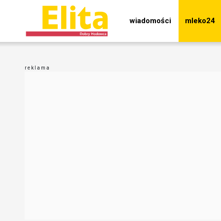
wiadomości
mleko24