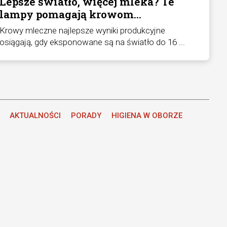
Lepsze światło, więcej mleka? Te
lampy pomagają krowom
odpoczywać
Krowy mleczne najlepsze wyniki produkcyjne
osiągają, gdy eksponowane są na światło do 16 ...
AKTUALNOŚCI
PORADY
HIGIENA W OBORZE