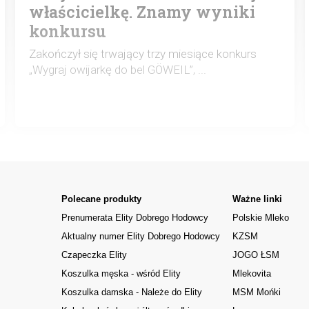
właścicielkę. Znamy wyniki
konkursu
Zakończył się trwający trzy miesiące konkurs
„Wygraj owijarkę do bel GÖWEIL”, ...
Polecane produkty
Ważne linki
Prenumerata Elity Dobrego Hodowcy
Polskie Mleko
Aktualny numer Elity Dobrego Hodowcy
KZSM
Czapeczka Elity
JOGO ŁSM
Koszulka męska - wśród Elity
Mlekovita
Koszulka damska - Należe do Elity
MSM Mońki