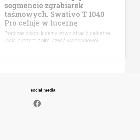
segmencie zgrabiarek
taśmowych. Swativo T 1040
Pro celuje w lucernę
Podczas zbioru lucerny łatwo stracić delikatne
liście, a razem z nimi część wartościowej ...
social media