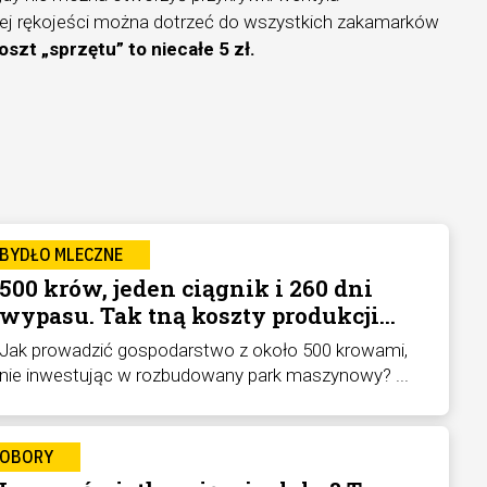
iej rękojeści można dotrzeć do wszystkich zakamarków
szt „sprzętu” to niecałe 5 zł.
BYDŁO MLECZNE
500 krów, jeden ciągnik i 260 dni
wypasu. Tak tną koszty produkcji
mleka
Jak prowadzić gospodarstwo z około 500 krowami,
nie inwestując w rozbudowany park maszynowy? ...
OBORY