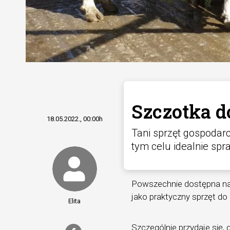
Szczotka do
18.05.2022., 00:00h
Tani sprzęt gospodar
tym celu idealnie spr
Powszechnie dostępna na 
jako praktyczny sprzęt do
Elita
Szczególnie przydaje się,