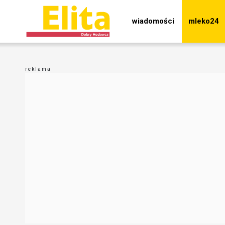
wiadomości
mleko24