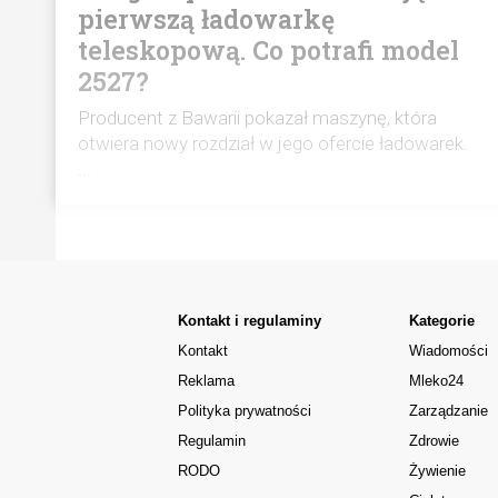
pierwszą ładowarkę
teleskopową. Co potrafi model
2527?
Producent z Bawarii pokazał maszynę, która
otwiera nowy rozdział w jego ofercie ładowarek.
...
Kontakt i regulaminy
Kategorie
Kontakt
Wiadomości
Reklama
Mleko24
Polityka prywatności
Zarządzanie
Regulamin
Zdrowie
RODO
Żywienie