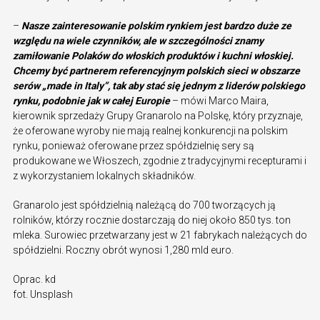
–
Nasze zainteresowanie polskim rynkiem jest bardzo duże ze
względu na wiele czynników, ale w szczególności znamy
zamiłowanie Polaków do włoskich produktów i kuchni włoskiej.
Chcemy być partnerem referencyjnym polskich sieci w obszarze
serów „made in Italy”, tak aby stać się jednym z liderów polskiego
rynku, podobnie jak w całej Europie
– mówi Marco Maira,
kierownik sprzedaży Grupy Granarolo na Polskę, który przyznaje,
że oferowane wyroby nie mają realnej konkurencji na polskim
rynku, ponieważ oferowane przez spółdzielnię sery są
produkowane we Włoszech, zgodnie z tradycyjnymi recepturami i
z wykorzystaniem lokalnych składników.
Granarolo jest spółdzielnią należącą do 700 tworzących ją
rolników, którzy rocznie dostarczają do niej około 850 tys. ton
mleka. Surowiec przetwarzany jest w 21 fabrykach należących do
spółdzielni. Roczny obrót wynosi 1,280 mld euro.
Oprac. kd
fot. Unsplash