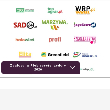
Zagłosuj w Plebiscycie Izydory
2026
AgroHorti Media Sp. z o.o. ul. Metalowa 5, 60-118 Poznań. Akta rejestrowe
przechowywane w Sądzie Rejonowym Poznań - Nowe Miasto i Wilda w Poznaniu,
VIII Wydziale Gospodarczym, KRS 0001116269, NIP 7792573719, REGON