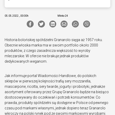
05.05.2022., 00:00h
Mleko 24
Historia bolońskiej spółdzielni Granarolo sięga aż 1957 roku.
Obecnie włoska marka ma w swoim portfolio około 2000
produktów, z czego zasadnicza większość to wyroby
mleczarskie. W ofercie nie brakuje jednak produktów
dedykowanych weganom.
Jak informuje portal Wiadomości Handlowe, do polskich
sklepów w pierwszej kolejności trafią sery mozzarella,
mascarpone, ricotta, sery twarde, jogurty i probiotyki, jednakże
asortyment oferowany przez Grupę Granarolo będzie na bieżąco
dostosowywany do oczekiwań i potrzeb konsumentów. Co
prawda, produkty spółdzielni są dostępne w Polsce od pewnego
czasu pod markami własnymi, jednak dopiero teraz Granarolo
wkroczy na polski rynek pod ze swoimi markowymi wyrobami.