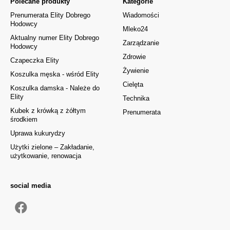
Polecane produkty
Kategorie
Prenumerata Elity Dobrego
Wiadomości
Hodowcy
Mleko24
Aktualny numer Elity Dobrego
Zarządzanie
Hodowcy
Zdrowie
Czapeczka Elity
Żywienie
Koszulka męska - wśród Elity
Cielęta
Koszulka damska - Należe do
Elity
Technika
Kubek z krówką z żółtym
Prenumerata
środkiem
Uprawa kukurydzy
Użytki zielone – Zakładanie,
użytkowanie, renowacja
social media