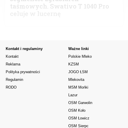
taśmowych. Swativo T 1040 Pro
celuje w lucernę
Kontakt i regulaminy
Ważne linki
Kontakt
Polskie Mleko
Reklama
KZSM
Polityka prywatności
JOGO ŁSM
Regulamin
Mlekovita
RODO
MSM Mońki
Lazur
OSM Garwolin
OSM Koło
OSM Łowicz
OSM Sierpc