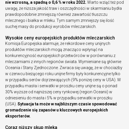
nie wzrosną, a spadną o 0,6 % w roku 2022.
Warto wziąć też pod
uwagę, że niższa jakość traw i oszczędności w skarmianiu bydła
prawdopodobnie zmniejszą również zawartość tłuszczu
mlecznego i białka w mleku. Tym samym zmniejszy się ilość
suchej masy do produkcji wyrobów mleczarskich.
Wysokie ceny europejskich produktów mleczarskich
Komisja Europejska alarmuje, że rekordowe ceny unijnych
produktów mleczarskich mogą znacząco wpłynąć na
konkurencyjność europejskich przetwórców w porównaniu z
mleczarniami z innych regionów świata. Wymieniane są głównie
Oceania i Stany Zjednoczone. Zwraca się uwagę, że w chociażby
w czerwcu bieżącego roku unijne firmy były konkurencyjne tylko
w przypadku serów dojrzewających (9% poniżej ceny w USA). W
przypadku masła i serwatki w proszku ceny unijne są o ponad
30% wyższe od najniższej ceny rynkowej (region Oceanii) w
odniesieniu do masła i 5% w przypadku serwatki w proszku
(USA).
Sytuacja ta może w najbliższym czasie spowodować
gromadzenie się zapasów u kluczowych europejskich
eksporterów.
Coraz niższy skup mleka