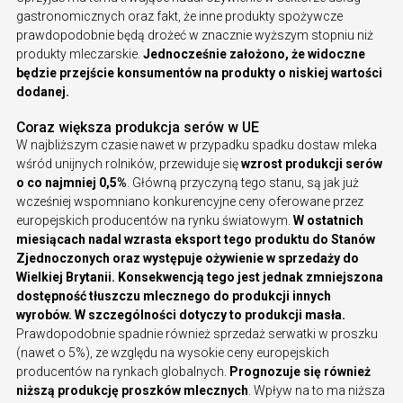
gastronomicznych oraz fakt, że inne produkty spożywcze
prawdopodobnie będą drożeć w znacznie wyższym stopniu niż
produkty mleczarskie.
Jednocześnie założono, że widoczne
będzie przejście konsumentów na produkty o niskiej wartości
dodanej.
Coraz większa produkcja serów w UE
W najbliższym czasie nawet w przypadku spadku dostaw mleka
wśród unijnych rolników, przewiduje się
wzrost produkcji serów
o co najmniej 0,5%
. Główną przyczyną tego stanu, są jak już
wcześniej wspomniano konkurencyjne ceny oferowane przez
europejskich producentów na rynku światowym.
W ostatnich
miesiącach nadal wzrasta eksport tego produktu do Stanów
Zjednoczonych oraz występuje ożywienie w sprzedaży do
Wielkiej Brytanii. Konsekwencją tego jest jednak zmniejszona
dostępność tłuszczu mlecznego do produkcji innych
wyrobów. W szczególności dotyczy to produkcji masła.
Prawdopodobnie spadnie również sprzedaż serwatki w proszku
(nawet o 5%), ze względu na wysokie ceny europejskich
producentów na rynkach globalnych.
Prognozuje się również
niższą produkcję proszków mlecznych
. Wpływ na to ma niższa