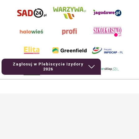
Zagłosuj w Plebiscycie Izydory
2026
AgroHorti Media Sp. z o.o. ul. Metalowa 5, 60-118 Poznań. Akta rejestrowe
przechowywane w Sądzie Rejonowym Poznań - Nowe Miasto i Wilda w Poznaniu,
VIII Wydziale Gospodarczym, KRS 0001116269, NIP 7792573719, REGON
529158846, kapitał zakładowy: 3.608.000 PLN.
Wszystkie prezentowane w ramach niniejszego portalu treści są własnością