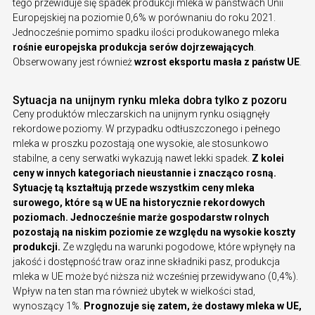
tego przewiduje się spadek produkcji mleka w państwach Unii
Europejskiej na poziomie 0,6% w porównaniu do roku 2021.
Jednocześnie pomimo spadku ilości produkowanego mleka
rośnie europejska produkcja serów dojrzewających
.
Obserwowany jest również
wzrost eksportu masła z państw UE
.
Sytuacja na unijnym rynku mleka dobra tylko z pozoru
Ceny produktów mleczarskich na unijnym rynku osiągnęły
rekordowe poziomy. W przypadku odtłuszczonego i pełnego
mleka w proszku pozostają one wysokie, ale stosunkowo
stabilne, a ceny serwatki wykazują nawet lekki spadek.
Z kolei
ceny w innych kategoriach nieustannie i znacząco rosną.
Sytuację tą kształtują przede wszystkim ceny mleka
surowego, które są w UE na historycznie rekordowych
poziomach. Jednocześnie marże gospodarstw rolnych
pozostają na niskim poziomie ze względu na wysokie koszty
produkcji.
Ze względu na warunki pogodowe, które wpłynęły na
jakość i dostępność traw oraz inne składniki pasz, produkcja
mleka w UE może być niższa niż wcześniej przewidywano (0,4%).
Wpływ na ten stan ma również ubytek w wielkości stad,
wynoszący 1%.
Prognozuje się zatem, że dostawy mleka w UE,