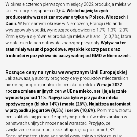
W okresie czterech pierwszych miesięcy 2022 produkcja mleka w
Unii Europejskiej spadła o 0,6%.
Wśród największych
producentów wzrost zanotowano tylko w Polsce, Włoszech i
Danii.
W tym samym okresie w Niemczech, Francji i Holandii
występowały spadki, wynoszące odpowiednio 1,7%, 1,3% i 2,3%.
Zmniejszyła się również produkcja mleka w Irlandii (o 0,7%), która
w ostatnich latach notowała znaczące przyrosty.
Wpływ na ten
stan miały warunki pogodowe, wysokie koszty pasz oraz
trudności w pozyskiwaniu paszy wolnej od GMO w Niemczech.
Rosnące ceny na rynku wewnętrznym Unii Europejskiej
Jak zauważają autorzy prognozy ceny produktów mleczarskich
nie rosną proporcjonalnie do cen skupu mleka.
W maju 2022
roczna zmiana unijnych cen w UE na mleko, ser i jaja łącznie
wyniosła ponad 11%. Najwyższa była w przypadku mleka
spożywczego (blisko 14%) i masła (26%). Najniższa natomiast
w przypadku jogurtów (9,5%) i serów (10,6%).
Pomimo wzrostu
cen, zakłada się jednak, że spożycie produktów mleczarskich w
państwach unijnych może nadal wzrastać. Przyjęto, że
zwiększenie konsumpcji ukształtuje się na poziomie 0,3%.
Sprzyjać ma temu trwające nadal ożywienie w sektorze usług