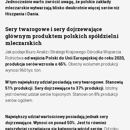
Jednocześnie warto zwrócić uwagę, że polskie zakłady
mleczarskie wytwarzają blisko dwukrotnie więcej serów niż
Hiszpania i Dania.
Sery twarogowe i sery dojrzewające
głównym produktem polskich spółdzielni
mleczarskich
Jak podaje Biuro Analiz i Strategii Krajowego Ośrodka Wsparcia
Rolnictwa
od wejścia Polski do Unii Europejskiej do roku 2020,
produkcja serów wzrosła o 65%.
Obecny wolumen produkcji
wynosi 960 tys. ton.
W tym największy udział posiadają sery twarogowe. Stanowią
51% produkcji. Sery dojrzewające to 37% produkcji.
Istotny
jest również udział serów topionych. Stanowi on 8% produkcji
serów ogółem.
Największy udział wartościowy posiadają jednak sery
dojrzewające. Wynosi on ponad 50%. Jest to również
najszybciej rozwijająca się kategoria wśród serów.
Od roku