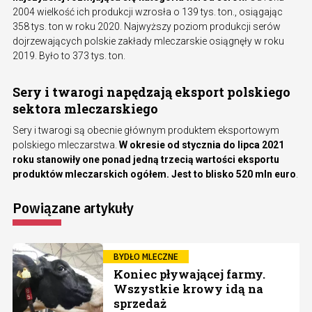
2004 wielkość ich produkcji wzrosła o 139 tys. ton., osiągając
358 tys. ton w roku 2020. Najwyższy poziom produkcji serów
dojrzewających polskie zakłady mleczarskie osiągnęły w roku
2019. Było to 373 tys. ton.
Sery i twarogi napędzają eksport polskiego
sektora mleczarskiego
Sery i twarogi są obecnie głównym produktem eksportowym
polskiego mleczarstwa.
W okresie od stycznia do lipca 2021
roku stanowiły one ponad jedną trzecią wartości eksportu
produktów mleczarskich ogółem. Jest to blisko 520 mln euro
.
Powiązane artykuły
BYDŁO MLECZNE
Koniec pływającej farmy.
Wszystkie krowy idą na
sprzedaż