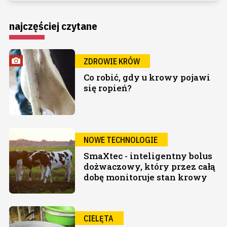
najczęściej czytane
ZDROWIE KRÓW
Co robić, gdy u krowy pojawi
się ropień?
NOWE TECHNOLOGIE
SmaXtec - inteligentny bolus
dożwaczowy, który przez całą
dobę monitoruje stan krowy
CIELĘTA