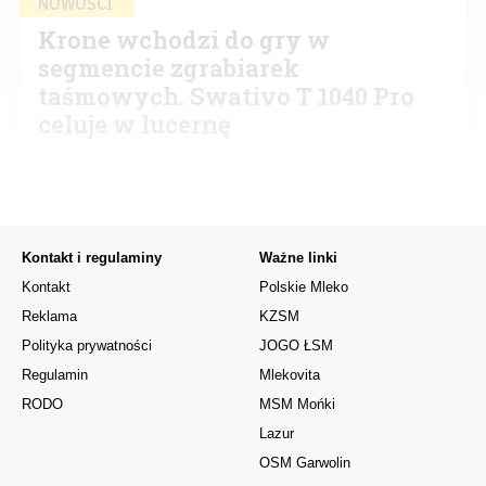
NOWOŚCI
Krone wchodzi do gry w
segmencie zgrabiarek
taśmowych. Swativo T 1040 Pro
celuje w lucernę
Kontakt i regulaminy
Ważne linki
Kontakt
Polskie Mleko
Reklama
KZSM
Polityka prywatności
JOGO ŁSM
Regulamin
Mlekovita
RODO
MSM Mońki
Lazur
OSM Garwolin