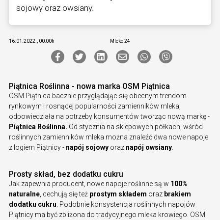
sojowy oraz owsiany.
16.01.2022., 00:00h
Mleko 24
Piątnica Roślinna - nowa marka OSM Piątnica
OSM Piątnica bacznie przyglądając się obecnym trendom
rynkowym i rosnącej popularności zamienników mleka,
odpowiedziała na potrzeby konsumentów tworząc nową markę -
Piątnica Roślinna.
Od stycznia na sklepowych półkach, wśród
roślinnych zamienników mleka można znaleźć dwa nowe napoje
z logiem Piątnicy -
napój sojowy
oraz
napój owsiany
.
Prosty skład, bez dodatku cukru
Jak zapewnia producent, nowe napoje roślinne są w
100%
naturalne
, cechują się też
prostym składem
oraz
brakiem
dodatku cukru
. Podobnie konsystencja roślinnych napojów
Piątnicy ma być zbliżona do tradycyjnego mleka krowiego. OSM