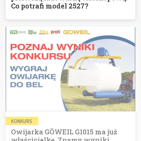
Co potrafi model 2527?
KONKURS
Owijarka GÖWEIL G1015 ma już
właścicielkę. Znamy wyniki