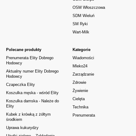
OSM Włoszczowa
SDM Wieluń
SM Ryki
Wart-Milk
Polecane produkty
Kategorie
Prenumerata Elity Dobrego
Wiadomości
Hodowcy
Mleko24
Aktualny numer Elity Dobrego
Zarządzanie
Hodowcy
Zdrowie
Czapeczka Elity
Żywienie
Koszulka męska - wśród Elity
Cielęta
Koszulka damska - Należe do
Elity
Technika
Kubek z krówką z żółtym
Prenumerata
środkiem
Uprawa kukurydzy
Użytki zielone – Zakładanie,