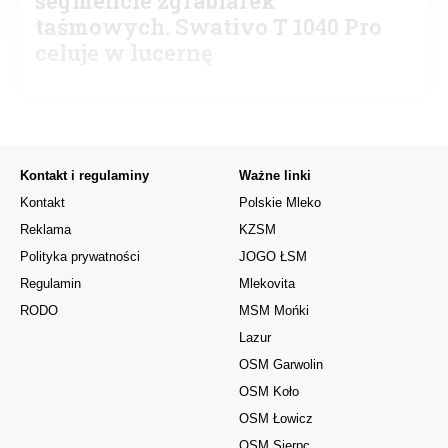
segmencie zgrabiarek
taśmowych. Swativo T 1040 Pro
celuje w lucernę
Kontakt i regulaminy
Ważne linki
Kontakt
Polskie Mleko
Reklama
KZSM
Polityka prywatności
JOGO ŁSM
Regulamin
Mlekovita
RODO
MSM Mońki
Lazur
OSM Garwolin
OSM Koło
OSM Łowicz
OSM Sierpc