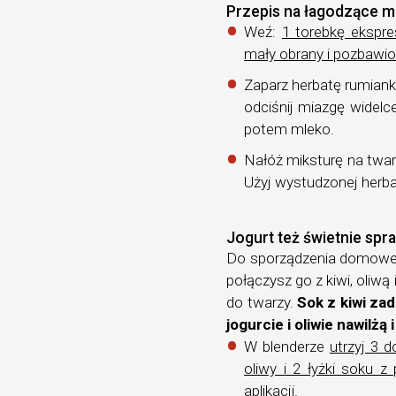
Przepis na łagodzące 
Weź:
1 torebkę ekspre
mały obrany i pozbawio
Zaparz herbatę rumiank
odciśnij miazgę widelc
potem mleko.
Nałóż miksturę na twar
Użyj wystudzonej herba
Jogurt też świetnie spr
Do sporządzenia domowej 
połączysz go z kiwi, oliwą
do twarzy.
Sok z kiwi zad
jogurcie i oliwie nawilżą
W blenderze
utrzyj 3 do
oliwy i 2 łyżki soku 
aplikacji.