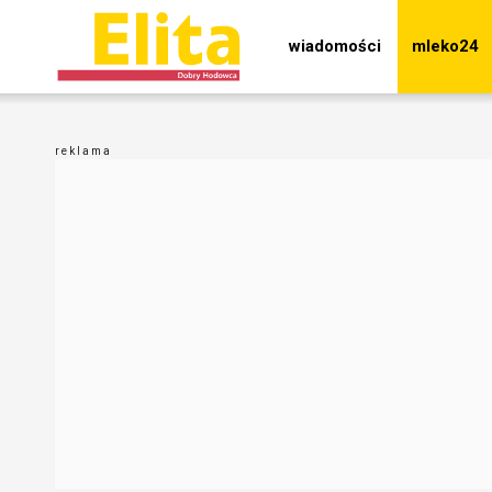
wiadomości
mleko24