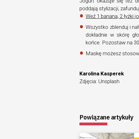
Jogurt okazuje się też d
poddają stylizacji, zafund
Weź 1 banana, 2 łyżki jo
Wszystko zblenduj i n
dokładnie w skórę gł
końce. Pozostaw na 3
Maskę możesz stosowa
Karolina Kasperek
Zdjęcia: Unsplash
Powiązane artykuły