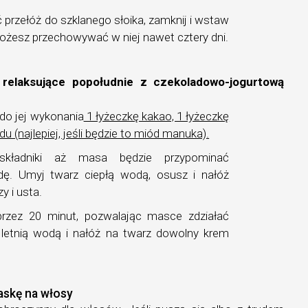
przełóż do szklanego słoika, zamknij i wstaw
ożesz przechowywać w niej nawet cztery dni.
relaksujące popołudnie z czekoladowo-jogurtową
do jej wykonania
1 łyżeczkę kakao, 1 łyżeczkę
du (najlepiej, jeśli będzie to miód manuka).
 składniki aż masa będzie przypominać
dę. Umyj twarz ciepłą wodą, osusz i nałóż
y i usta.
 przez 20 minut, pozwalając masce zdziałać
letnią wodą i nałóż na twarz dowolny krem
askę na włosy