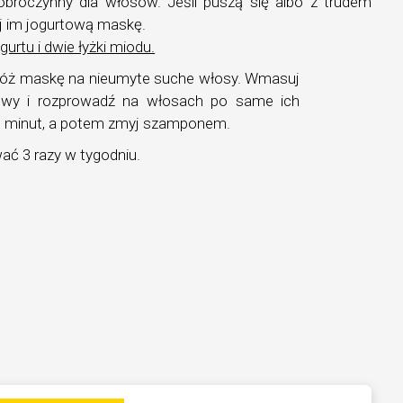
obroczynny dla włosów. Jeśli puszą się albo z trudem
uj im jogurtową maskę.
gurtu i dwie łyżki miodu.
ałóż maskę na nieumyte suche włosy. Wmasuj
owy i rozprowadź na włosach po same ich
0 minut, a potem zmyj szamponem.
ć 3 razy w tygodniu.