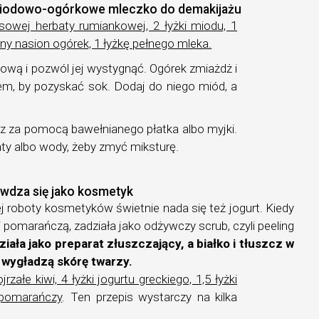
miodowo-ogórkowe mleczko do demakijażu
sowej herbaty rumiankowej, 2 łyżki miodu, 1
ny nasion ogórek, 1 łyżkę pełnego mleka.
ową i pozwól jej wystygnąć. Ogórek zmiażdż i
em, by pozyskać sok. Dodaj do niego miód, a
z za pomocą bawełnianego płatka albo myjki.
ty albo wody, żeby zmyć miksturę.
awdza się jako kosmetyk
roboty kosmetyków świetnie nada się też jogurt. Kiedy
 i pomarańczą, zadziała jako odżywczy scrub, czyli peeling
ziała jako preparat złuszczający, a białko i tłuszcz w
 i wygładzą skórę twarzy.
jrzałe kiwi, 4 łyżki jogurtu greckiego, 1,5 łyżki
z pomarańczy
. Ten przepis wystarczy na kilka