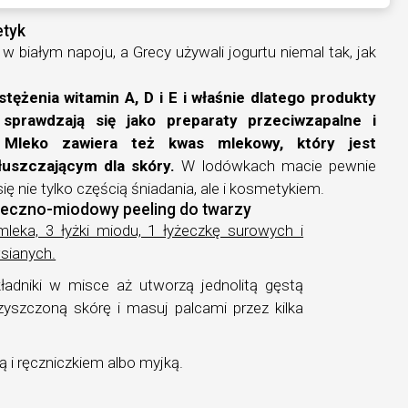
etyk
i w białym napoju, a Grecy używali jogurtu niemal tak, jak
tężenia witamin A, D i E i właśnie dlatego produkty
sprawdzają się jako preparaty przeciwzapalne i
. Mleko zawiera też kwas mlekowy, który jest
łuszczającym dla skóry.
W lodówkach macie pewnie
ię nie tylko częścią śniadania, ale i kosmetykiem.
leczno-miodowy peeling do twarzy
mleka, 3 łyżki miodu, 1 łyżeczkę surowych i
sianych.
ładniki w misce aż utworzą jednolitą gęstą
zyszczoną skórę i masuj palcami przez kilka
ą i ręczniczkiem albo myjką.