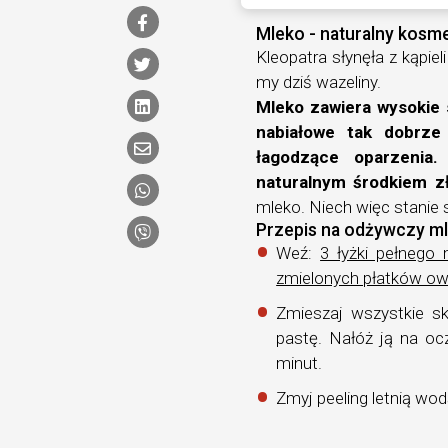
Mleko - naturalny kosm
Kleopatra słynęła z kąpiel
my dziś wazeliny.
Mleko zawiera wysokie s
nabiałowe tak dobrze 
łagodzące oparzenia
naturalnym środkiem z
mleko. Niech więc stanie s
Przepis na odżywczy m
Weź:
3 łyżki pełnego 
zmielonych płatków ow
Zmieszaj wszystkie sk
pastę. Nałóż ją na oc
minut.
Zmyj peeling letnią wod