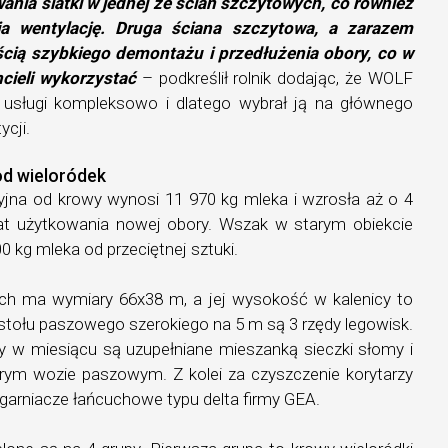
nia siatki w jednej ze ścian szczytowych, co również
ia wentylację. Druga ściana szczytowa, a zarazem
ścią szybkiego demontażu i przedłużenia obory, co w
cieli wykorzystać
– podkreślił rolnik dodając, że WOLF
usługi kompleksowo i dlatego wybrał ją na głównego
cji.
od wieloródek
yjna od krowy wynosi 11 970 kg mleka i wzrosła aż o 4
 lat użytkowania nowej obory. Wszak w starym obiekcie
0 kg mleka od przeciętnej sztuki.
ch ma wymiary 66x38 m, a jej wysokość w kalenicy to
 stołu paszowego szerokiego na 5 m są 3 rzędy legowisk.
 w miesiącu są uzupełniane mieszanką sieczki słomy i
ym wozie paszowym. Z kolei za czyszczenie korytarzy
arniacze łańcuchowe typu delta firmy GEA.