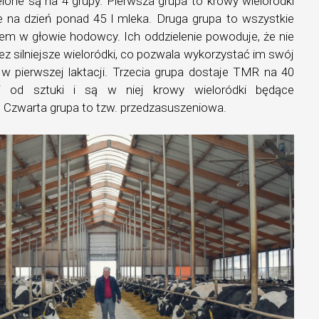
lone są na 4 grupy. Pierwsza grupa to krowy wieloródki
ce na dzień ponad 45 l mleka. Druga grupa to wszystkie
kiem w głowie hodowcy. Ich oddzielenie powoduje, że nie
 silniejsze wieloródki, co pozwala wykorzystać im swój
 w pierwszej laktacji. Trzecia grupa dostaje TMR na 40
cji od sztuki i są w niej krowy wieloródki będące
. Czwarta grupa to tzw. przedzasuszeniowa.