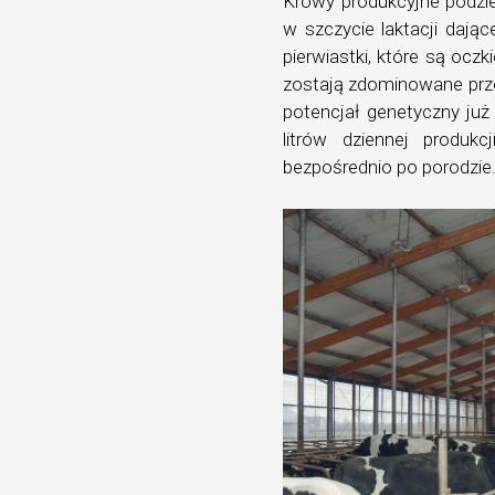
Krowy produkcyjne podzie
w szczycie laktacji dają
pierwiastki, które są ocz
zostają zdominowane przez
potencjał genetyczny już
litrów dziennej produk
bezpośrednio po porodzie