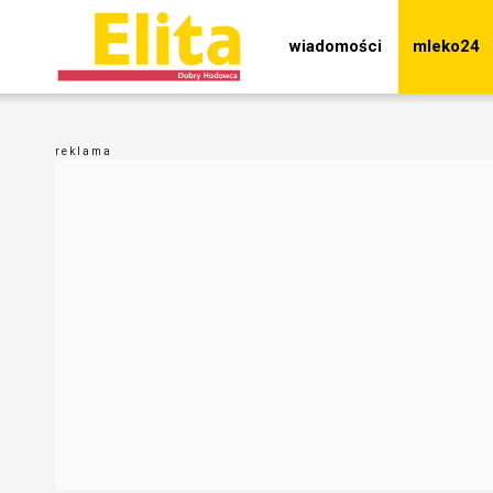
wiadomości
mleko24