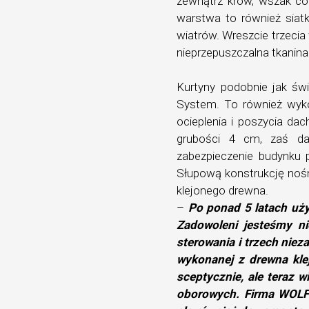
zewnątrz krów, wszak co
warstwa to również siatk
wiatrów. Wreszcie trzeci
nieprzepuszczalna tkanina
Kurtyny podobnie jak św
System. To również wyko
ocieplenia i poszycia d
grubości 4 cm, zaś da
zabezpieczenie budynku 
Słupową konstrukcję nośn
klejonego drewna.
–
Po ponad 5 latach uż
Zadowoleni jesteśmy ni
sterowania i trzech niez
wykonanej z drewna kle
sceptycznie, ale teraz 
oborowych. Firma WOLF S