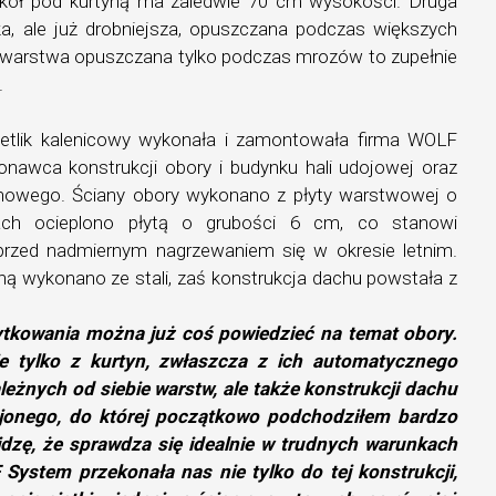
kół pod kurtyną ma zaledwie 70 cm wysokości. Druga
a, ale już drobniejsza, opuszczana podczas większych
a warstwa opuszczana tylko podczas mrozów to zupełnie
.
ietlik kalenicowy wykonała i zamontowała firma WOLF
nawca konstrukcji obory i budynku hali udojowej oraz
achowego. Ściany obory wykonano z płyty warstwowej o
ch ocieplono płytą o grubości 6 cm, co stanowi
przed nadmiernym nagrzewaniem się w okresie letnim.
ą wykonano ze stali, zaś konstrukcja dachu powstała z
ytkowania można już coś powiedzieć na temat obory.
e tylko z kurtyn, zwłaszcza z ich automatycznego
ależnych od siebie warstw, ale także konstrukcji dachu
jonego, do której początkowo podchodziłem bardzo
widzę, że sprawdza się idealnie w trudnych warunkach
ystem przekonała nas nie tylko do tej konstrukcji,