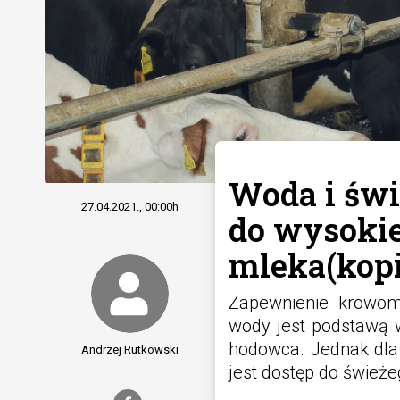
Woda i świ
27.04.2021., 00:00h
do wysokie
mleka(kopi
Zapewnienie krowom 
wody jest podstawą w
hodowca. Jednak dla
Andrzej Rutkowski
jest dostęp do świeże