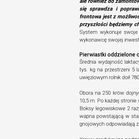
ale również do zamontowa
się sprawdza i popraw
frontowa jest z możliwo
przyszłości będziemy ch
System wykonuje swoje 
wykonawcę swojej inwesty
Pierwiastki oddzielone 
Średnia wydajność laktac
tys. kg na przestrzeni 5
uwięziowym rolnik doił 780
Obora na 250 krów dojny
10,5 m. Po każdej stronie
Boksy legowiskowe 2 razy
wapna powstającą w star
gnojowych odpowiadają zg