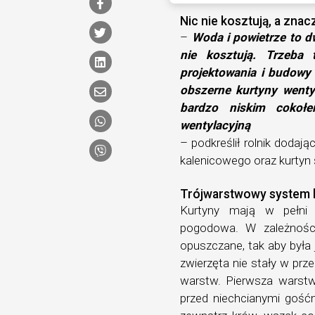
Nic nie kosztują, a zna
–
Woda i powietrze to dw
nie kosztują. Trzeba 
projektowania i budowy
obszerne kurtyny went
bardzo niskim cokołe
wentylacyjną
– podkreślił rolnik dodają
kalenicowego oraz kurtyn
Trójwarstwowy system 
Kurtyny mają w pełni 
pogodowa. W zależności
opuszczane, tak aby była 
zwierzęta nie stały w prz
warstw. Pierwsza warstw
przed niechcianymi gość