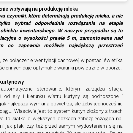
cznie wpływają na produkcję mleka
a czynniki, które determinują produkcję mleka, a nic
tylko wybrać odpowiednie rozwiązania na etapie
 obiektu inwentarskiego. W naszym przypadku są to
ylacyjne o wysokości prawie 5 m, zamontowane nad
m co zapewnia możliwie największą przestrzeń
c, że połączenie wentylacji dachowej w postaci świetlika
 ściennych daje optymalne warunki powietrzne w oborze.
kurtynowy
automatyczne sterowanie, którym zarządza stacja
 od siły i kierunku wiatru kurtyny są podnoszone i
jak najlepsza wymiana powietrza, ale żeby jednocześnie
eciągu. Właściwie jest to system kurtyn złożony z trzech
a to siatka o większych oczkach zabezpieczająca np.
mi jak ptaki czy też przed samym wydostaniem się na