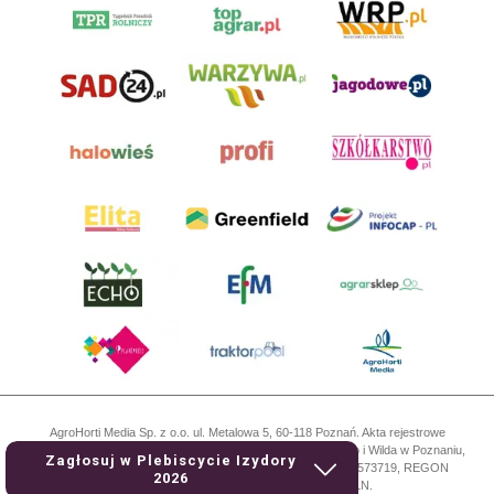
AgroHorti Media Sp. z o.o. ul. Metalowa 5, 60-118 Poznań. Akta rejestrowe
przechowywane w Sądzie Rejonowym Poznań - Nowe Miasto i Wilda w Poznaniu,
Zagłosuj w Plebiscycie Izydory
VIII Wydziale Gospodarczym, KRS 0001116269, NIP 7792573719, REGON
2026
529158846, kapitał zakładowy: 3.608.000 PLN.