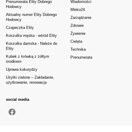
Prenumerata Elity Dobrego
Wiadomości
Hodowcy
Mleko24
Aktualny numer Elity Dobrego
Zarządzanie
Hodowcy
Zdrowie
Czapeczka Elity
Żywienie
Koszulka męska - wśród Elity
Cielęta
Koszulka damska - Należe do
Elity
Technika
Kubek z krówką z żółtym
Prenumerata
środkiem
Uprawa kukurydzy
Użytki zielone – Zakładanie,
użytkowanie, renowacja
social media