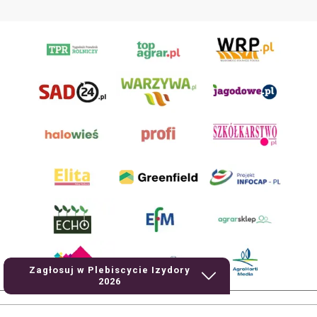
Zagłosuj w Plebiscycie Izydory
2026
AgroHorti Media Sp. z o.o. ul. Metalowa 5, 60-118 Poznań. Akta rejestrowe