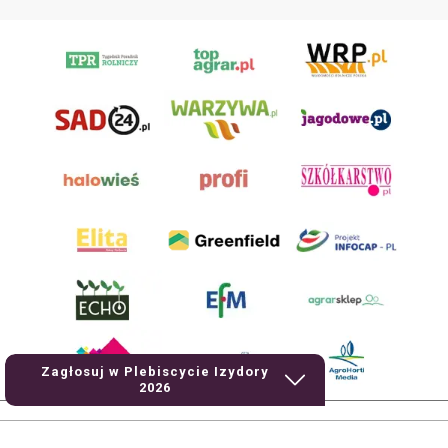
Zagłosuj w Plebiscycie Izydory
2026
AgroHorti Media Sp. z o.o. ul. Metalowa 5, 60-118 Poznań. Akta rejestrowe