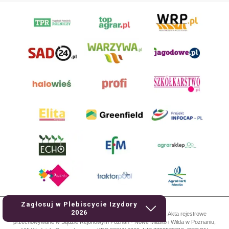
Zagłosuj w Plebiscycie Izydory
2026
AgroHorti Media Sp. z o.o. ul. Metalowa 5, 60-118 Poznań. Akta rejestrowe
przechowywane w Sądzie Rejonowym Poznań - Nowe Miasto i Wilda w Poznaniu,