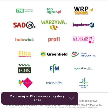
Zagłosuj w Plebiscycie Izydory
2026
AgroHorti Media Sp. z o.o. ul. Metalowa 5, 60-118 Poznań. Akta rejestrowe
przechowywane w Sądzie Rejonowym Poznań - Nowe Miasto i Wilda w Poznaniu,