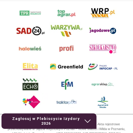
Zagłosuj w Plebiscycie Izydory
2026
AgroHorti Media Sp. z o.o. ul. Metalowa 5, 60-118 Poznań. Akta rejestrowe
przechowywane w Sądzie Rejonowym Poznań - Nowe Miasto i Wilda w Poznaniu,