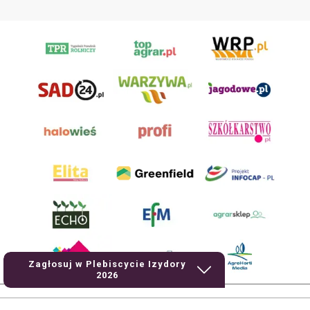
Zagłosuj w Plebiscycie Izydory
2026
AgroHorti Media Sp. z o.o. ul. Metalowa 5, 60-118 Poznań. Akta rejestrowe