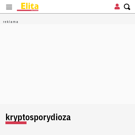
kryptosporydioza