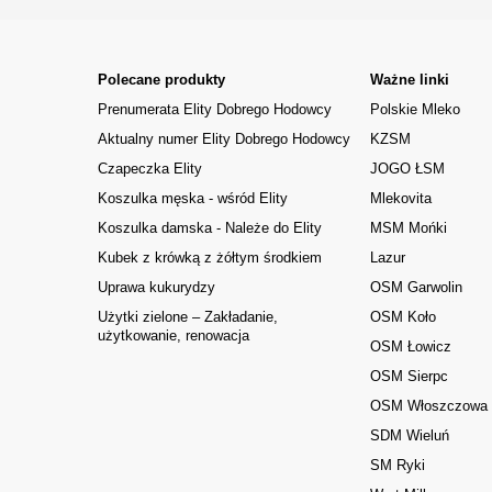
Polecane produkty
Ważne linki
Prenumerata Elity Dobrego Hodowcy
Polskie Mleko
Aktualny numer Elity Dobrego Hodowcy
KZSM
Czapeczka Elity
JOGO ŁSM
Koszulka męska - wśród Elity
Mlekovita
Koszulka damska - Należe do Elity
MSM Mońki
Kubek z krówką z żółtym środkiem
Lazur
Uprawa kukurydzy
OSM Garwolin
Użytki zielone – Zakładanie,
OSM Koło
użytkowanie, renowacja
OSM Łowicz
OSM Sierpc
OSM Włoszczowa
SDM Wieluń
SM Ryki